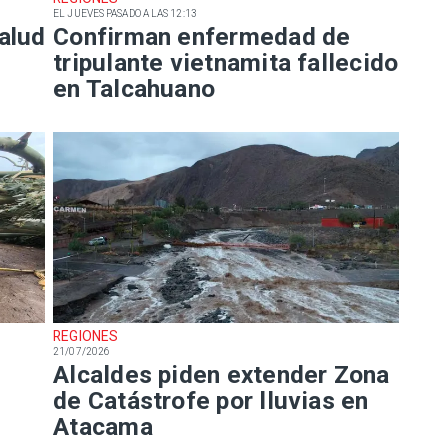
EL JUEVES PASADO A LAS 12:13
alud
Confirman enfermedad de
tripulante vietnamita fallecido
en Talcahuano
REGIONES
21/07/2026
Alcaldes piden extender Zona
de Catástrofe por lluvias en
Atacama