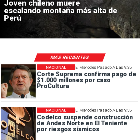
chileno muere
Ministr
ndo montaña más alta de
megarr
naciona
MÁS RECIENTES
NACIONAL
El Miércoles Pasado A Las 9:35
Corte Suprema confirma pago de
$1.000 millones por caso
ProCultura
NACIONAL
El Miércoles Pasado A Las 9:35
Codelco suspende construcción
de Andes Norte en El Teniente
por riesgos sísmicos