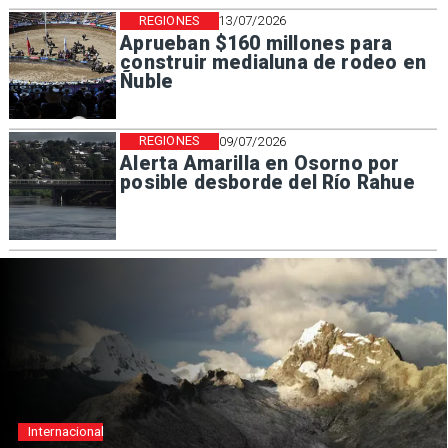
REGIONES
13/07/2026
Aprueban $160 millones para
construir medialuna de rodeo en
Ñuble
REGIONES
09/07/2026
Alerta Amarilla en Osorno por
posible desborde del Río Rahue
l
nacional