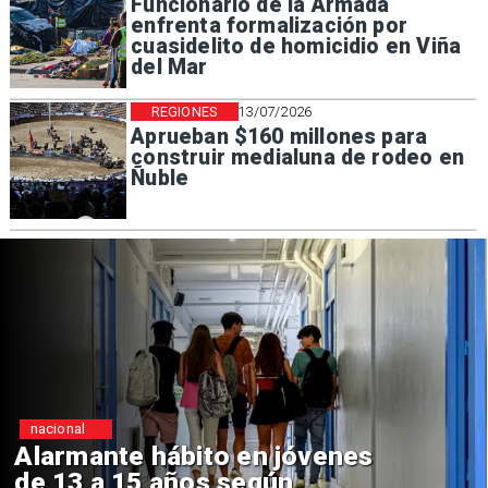
Funcionario de la Armada
enfrenta formalización por
cuasidelito de homicidio en Viña
del Mar
REGIONES
13/07/2026
Aprueban $160 millones para
construir medialuna de rodeo en
Ñuble
Regiones
Aprueban creación del Parque
Sebastián Piñera con inversión