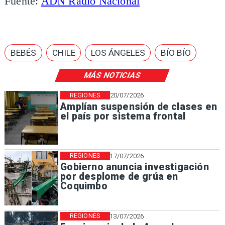
Fuente:
ADN Radio Nacional
BEBÉS
CHILE
LOS ÁNGELES
BÍO BÍO
MÁS NOTICIAS
REGIONES
20/07/2026
Amplían suspensión de clases en
el país por sistema frontal
REGIONES
17/07/2026
Gobierno anuncia investigación
por desplome de grúa en
Coquimbo
REGIONES
13/07/2026