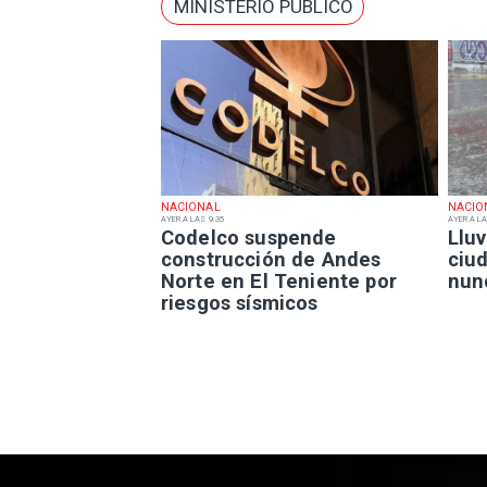
MINISTERIO PÚBLICO
NACIONAL
NACIO
AYER A LAS 9:35
AYER A LA
Codelco suspende
Lluv
construcción de Andes
ciu
Norte en El Teniente por
nun
riesgos sísmicos