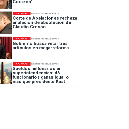
Corazón”
NACIONAL
El Martes Pasado A Las 9:55
Corte de Apelaciones rechaza
anulación de absolución de
Claudio Crespo
NACIONAL
El Martes Pasado A Las 9:55
Gobierno busca vetar tres
artículos en megarreforma
NACIONAL
El Martes Pasado A Las 9:55
Sueldos millonarios en
superintendencias: 46
funcionarios ganan igual o
más que presidente Kast