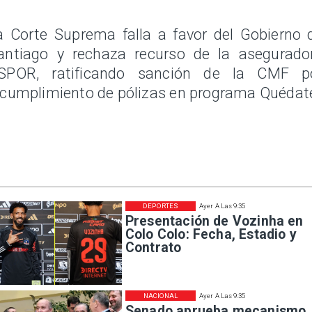
a Corte Suprema falla a favor del Gobierno 
antiago y rechaza recurso de la asegurado
SPOR, ratificando sanción de la CMF p
ncumplimiento de pólizas en programa Quédat
DEPORTES
Ayer A Las 9:35
Presentación de Vozinha en
Colo Colo: Fecha, Estadio y
Contrato
NACIONAL
Ayer A Las 9:35
Senado aprueba mecanismo