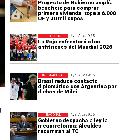
Proyecto de Gobierno amplía
beneficio para comprar
primera vivienda: tope a 6.000
UF y 30 mil cupos
Ayer A Las 9:35
DEPORTES
La Roja enfrentará a los
anfitriones del Mundial 2026
Ayer A Las 9:35
INTERNACIONAL
Brasil reduce contacto
diplomático con Argentina por
dichos de Milei
o
Ayer A Las 9:35
NACIONAL
Gobierno despacha a ley la
megarreforma: Alcaldes
recurrirán al TC