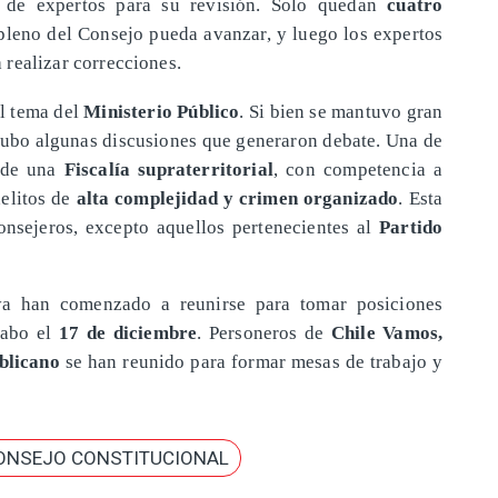
n
de expertos para su revisión. Solo quedan
cuatro
pleno del Consejo pueda avanzar, y luego los expertos
 realizar correcciones.
el tema del
Ministerio Público
. Si bien se mantuvo gran
 hubo algunas discusiones que generaron debate. Una de
n de una
Fiscalía supraterritorial
, con competencia a
elitos de
alta complejidad y crimen organizado
. Esta
nsejeros, excepto aquellos pertenecientes al
Partido
s ya han comenzado a reunirse para tomar posiciones
 cabo el
17 de diciembre
. Personeros de
Chile Vamos,
blicano
se han reunido para formar mesas de trabajo y
ONSEJO CONSTITUCIONAL