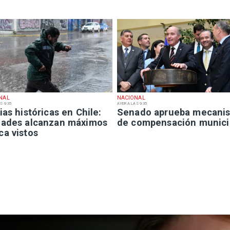
NAL
NACIONAL
S 9:35
AYER A LAS 9:35
ias históricas en Chile:
Senado aprueba mecani
dades alcanzan máximos
de compensación munici
ca vistos