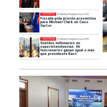
DEPORTES
El Martes Pasado A Las 9:55
Fiscalía pide prisión preventiva
para Michael Clark en Caso
Sartor
NACIONAL
El Martes Pasado A Las 9:55
Sueldos millonarios en
superintendencias: 46
funcionarios ganan igual o más
que presidente Kast