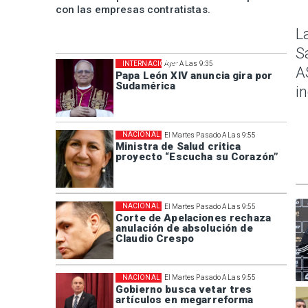
con las empresas contratistas.
L
S
INTERNACIONAL
Ayer A Las 9:35
A
Papa León XIV anuncia gira por
Sudamérica
i
NACIONAL
El Martes Pasado A Las 9:55
Ministra de Salud critica
proyecto “Escucha su Corazón”
NACIONAL
El Martes Pasado A Las 9:55
Corte de Apelaciones rechaza
anulación de absolución de
Claudio Crespo
NACIONAL
El Martes Pasado A Las 9:55
Gobierno busca vetar tres
artículos en megarreforma