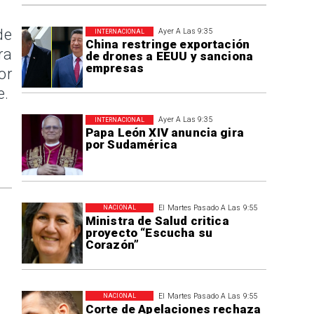
de
Ayer A Las 9:35
INTERNACIONAL
China restringe exportación
ra
de drones a EEUU y sanciona
empresas
or
e.
Ayer A Las 9:35
INTERNACIONAL
Papa León XIV anuncia gira
por Sudamérica
El Martes Pasado A Las 9:55
NACIONAL
Ministra de Salud critica
proyecto “Escucha su
Corazón”
El Martes Pasado A Las 9:55
NACIONAL
Corte de Apelaciones rechaza