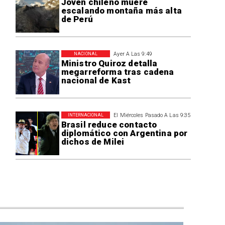
Joven chileno muere
escalando montaña más alta
de Perú
Ayer A Las 9:49
NACIONAL
Ministro Quiroz detalla
megarreforma tras cadena
nacional de Kast
El Miércoles Pasado A Las 9:35
INTERNACIONAL
Brasil reduce contacto
diplomático con Argentina por
dichos de Milei