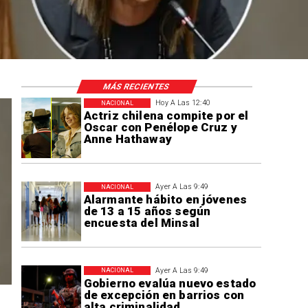
MÁS RECIENTES
Hoy A Las 12:40
NACIONAL
Actriz chilena compite por el
Oscar con Penélope Cruz y
Anne Hathaway
Ayer A Las 9:49
NACIONAL
Alarmante hábito en jóvenes
de 13 a 15 años según
encuesta del Minsal
Ayer A Las 9:49
NACIONAL
Gobierno evalúa nuevo estado
de excepción en barrios con
alta criminalidad