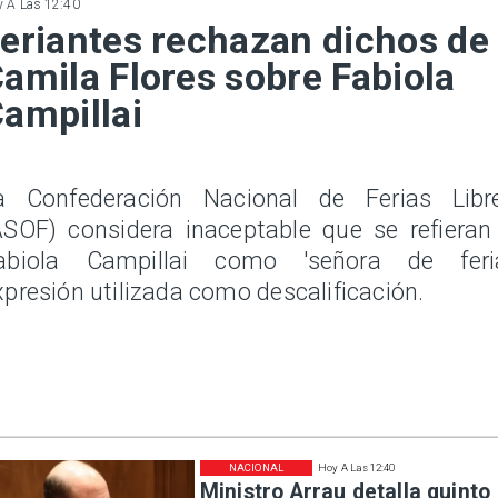
 A Las 12:40
eriantes rechazan dichos de
amila Flores sobre Fabiola
ampillai
a Confederación Nacional de Ferias Libr
ASOF) considera inaceptable que se refieran
abiola Campillai como 'señora de feria
xpresión utilizada como descalificación.
NACIONAL
Hoy A Las 12:40
Ministro Arrau detalla quinto