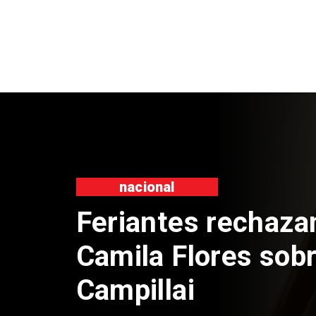
nacional
Proyecto propone
el 17 de septiem
Patrias