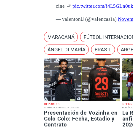
cine 🚬
pic.twitter.com/i4L5GLn0u
— valenton (@valencasIa)
Novemb
MARACANÁ
FÚTBOL INTERNACIO
ÁNGEL DI MARÍA
BRASIL
ARGE
DEPORTES
DEPOR
EL MIÉRCOLES PASADO A LAS 9:35
EL MIÉRCO
Presentación de Vozinha en
La R
Colo Colo: Fecha, Estadio y
anfi
Contrato
202