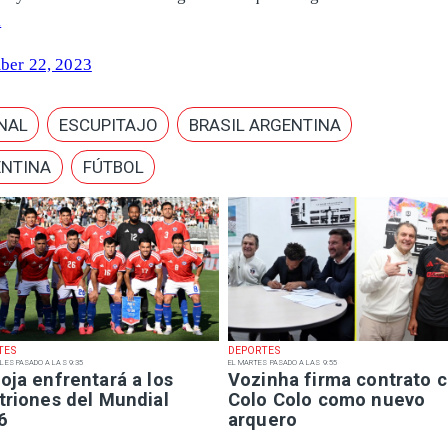
k
er 22, 2023
NAL
ESCUPITAJO
BRASIL ARGENTINA
NTINA
FÚTBOL
TES
DEPORTES
LES PASADO A LAS 9:35
EL MARTES PASADO A LAS 9:55
oja enfrentará a los
Vozinha firma contrato 
triones del Mundial
Colo Colo como nuevo
6
arquero