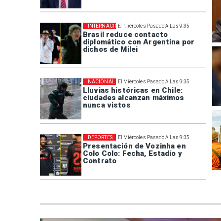
INTERNACIONAL
El Miércoles Pasado A Las 9:35
Brasil reduce contacto
diplomático con Argentina por
dichos de Milei
NACIONAL
El Miércoles Pasado A Las 9:35
Lluvias históricas en Chile:
ciudades alcanzan máximos
nunca vistos
DEPORTES
El Miércoles Pasado A Las 9:35
Presentación de Vozinha en
Colo Colo: Fecha, Estadio y
Contrato