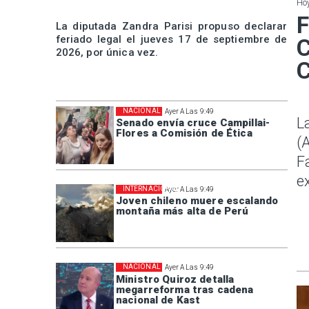
Hoy
F
La diputada Zandra Parisi propuso declarar
feriado legal el jueves 17 de septiembre de
C
2026, por única vez.
C
NACIONAL
Ayer A Las 9:49
L
Senado envía cruce Campillai-
Flores a Comisión de Ética
(
F
e
INTERNACIONAL
Ayer A Las 9:49
Joven chileno muere escalando
montaña más alta de Perú
NACIONAL
Ayer A Las 9:49
Ministro Quiroz detalla
megarreforma tras cadena
nacional de Kast