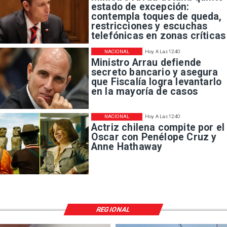
estado de excepción:
contempla toques de queda,
restricciones y escuchas
telefónicas en zonas críticas
NACIONAL
Hoy A Las 12:40
Ministro Arrau defiende
secreto bancario y asegura
que Fiscalía logra levantarlo
en la mayoría de casos
NACIONAL
Hoy A Las 12:40
Actriz chilena compite por el
Oscar con Penélope Cruz y
Anne Hathaway
REGIONAL