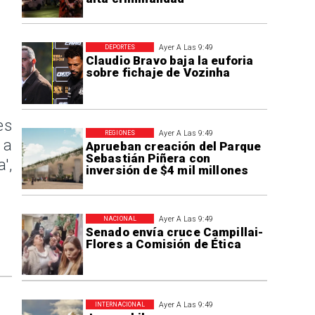
Ayer A Las 9:49
DEPORTES
Claudio Bravo baja la euforia
sobre fichaje de Vozinha
es
Ayer A Las 9:49
REGIONES
 a
Aprueban creación del Parque
Sebastián Piñera con
',
inversión de $4 mil millones
Ayer A Las 9:49
NACIONAL
Senado envía cruce Campillai-
Flores a Comisión de Ética
Ayer A Las 9:49
INTERNACIONAL