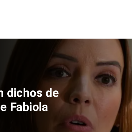
 sumar feriado
bre para Fiestas