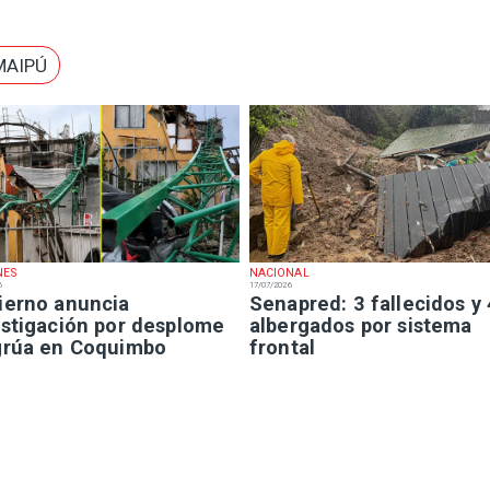
MAIPÚ
NES
NACIONAL
6
17/07/2026
ierno anuncia
Senapred: 3 fallecidos y
estigación por desplome
albergados por sistema
grúa en Coquimbo
frontal