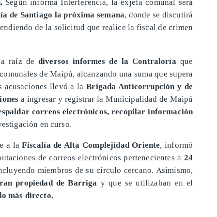
.
Según informa Interferencia, la exjefa comunal será
ía de Santiago la próxima semana
, donde se discutirá
pendiendo de la solicitud que realice la fiscal de crimen
ó a raíz de
diversos informes de la Contraloría
que
 comunales de Maipú, alcanzando una suma que supera
s acusaciones llevó a la
Brigada Anticorrupción y de
iones
a ingresar y registrar la Municipalidad de Maipú
espaldar correos electrónicos, recopilar información
vestigación en curso.
te a la
Fiscalía de Alta Complejidad Oriente
, informó
cautaciones de correos electrónicos pertenecientes a
24
incluyendo miembros de su círculo cercano. Asimismo,
ran propiedad de Barriga
y que se utilizaban en el
ulo más directo.