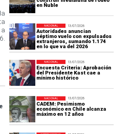
construir medialuna de rodeo
en Ñuble
la
ta
13/07/2026
NACIONAL
 a
Autoridades anuncian
séptimo vuelo con expulsados
6.
extranjeros, sumando 1.174
en lo que va del 2026
13/07/2026
NACIONAL
Encuesta Criteria: Aprobación
del Presidente Kast cae a
mínimo histórico
13/07/2026
NACIONAL
CADEM: Pesimismo
e
económico en Chile alcanza
máximo en 12 años