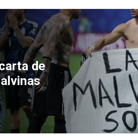
 Kast informa sobre
 emergencia por
ontal