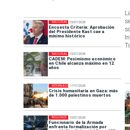
L
s
NACIONAL
13/07/2026
Encuesta Criteria: Aprobación
s
del Presidente Kast cae a
mínimo histórico
I
T
NACIONAL
13/07/2026
CADEM: Pesimismo económico
en Chile alcanza máximo en 12
años
INTERNACIONAL
13/07/2026
Crisis humanitaria en Gaza: más
de 1.000 palestinos muertos
REGIONES
13/07/2026
Funcionario de la Armada
enfrenta formalización por