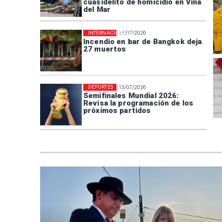
cuasidelito de homicidio en Viña
del Mar
INTERNACIONAL
13/07/2026
Incendio en bar de Bangkok deja
27 muertos
DEPORTES
13/07/2026
Semifinales Mundial 2026:
Revisa la programación de los
próximos partidos