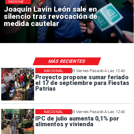
nacional
ín León sale en
Chile y Ven
s revocación de
reinicio de 
elar
consulares
MÁS RECIENTES
NACIONAL
El Viernes Pasado A Las 12:40
Proyecto propone sumar feriado
el 17 de septiembre para Fiestas
Patrias
NACIONAL
El Viernes Pasado A Las 12:40
IPC de julio aumenta 0,1% por
alimentos y vivienda