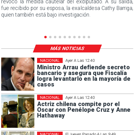
s
revocó la medida cautelar del exdiputado. A su salida,
e
fue recibido por su esposa, la exalcaldesa Cathy Barriga,
quien también está bajo investigación.
MÁS NOTICIAS
NACIONAL
Ayer A Las 12:40
Ministro Arrau defiende secreto
bancario y asegura que Fiscalía
logra levantarlo en la mayoría de
casos
NACIONAL
Ayer A Las 12:40
Actriz chilena compite por el
Oscar con Penélope Cruz y Anne
Hathaway
NACIONAL
El Jueves Pasado A Las 9:49