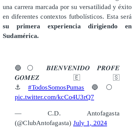
una carrera marcada por su versatilidad y éxito
en diferentes contextos futbolísticos. Esta será
su primera experiencia dirigiendo en
Sudamérica.
🔵⚪️ 𝑩𝑰𝑬𝑵𝑽𝑬𝑵𝑰𝑫𝑶 𝑷𝑹𝑶𝑭𝑬
𝑮𝑶𝑴𝑬𝒁 🇪🇸
⚓️
#TodosSomosPumas
🔵⚪️
pic.twitter.com/kcCo4U3rQ7
— C.D. Antofagasta
(@ClubAntofagasta)
July 1, 2024