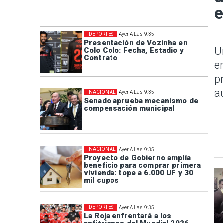
e
DEPORTES
Ayer A Las 9:35
Presentación de Vozinha en
U
Colo Colo: Fecha, Estadio y
Contrato
e
p
a
NACIONAL
Ayer A Las 9:35
Senado aprueba mecanismo de
compensación municipal
NACIONAL
Ayer A Las 9:35
Proyecto de Gobierno amplía
beneficio para comprar primera
vivienda: tope a 6.000 UF y 30
mil cupos
DEPORTES
Ayer A Las 9:35
La Roja enfrentará a los