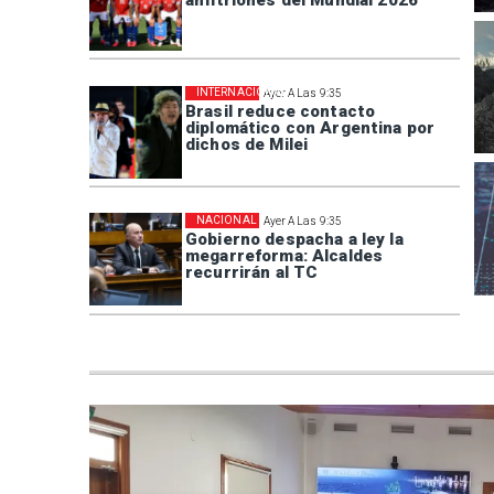
anfitriones del Mundial 2026
INTERNACIONAL
Ayer A Las 9:35
Brasil reduce contacto
diplomático con Argentina por
dichos de Milei
NACIONAL
Ayer A Las 9:35
Gobierno despacha a ley la
megarreforma: Alcaldes
recurrirán al TC