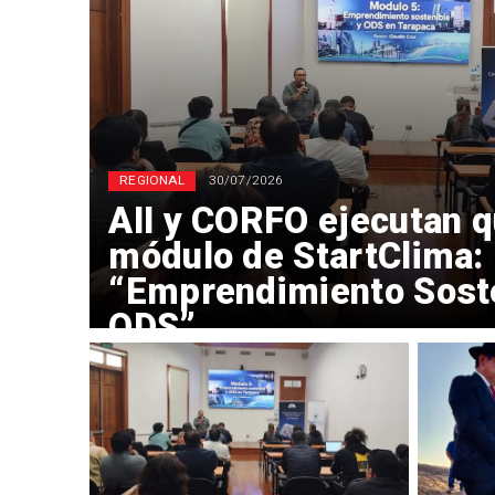
REGIONAL
30/07/2026
AII y CORFO ejecutan q
módulo de StartClima:
“Emprendimiento Soste
ODS”