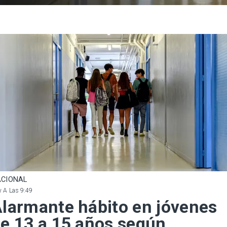
CIONAL
 A Las 9:49
larmante hábito en jóvenes
e 13 a 15 años según