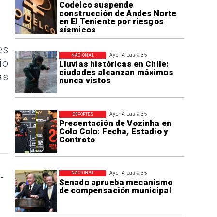
Codelco suspende
construcción de Andes Norte
en El Teniente por riesgos
sísmicos
es
Ayer A Las 9:35
NACIONAL
io
Lluvias históricas en Chile:
ciudades alcanzan máximos
as
nunca vistos
Ayer A Las 9:35
DEPORTES
Presentación de Vozinha en
Colo Colo: Fecha, Estadio y
Contrato
Ayer A Las 9:35
NACIONAL
-
Senado aprueba mecanismo
de compensación municipal