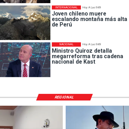
INTERNACIONAL
Hoy A Las 9:49
Joven chileno muere
escalando montaña más alta
de Perú
NACIONAL
Hoy A Las 9:49
Ministro Quiroz detalla
megarreforma tras cadena
nacional de Kast
REGIONAL