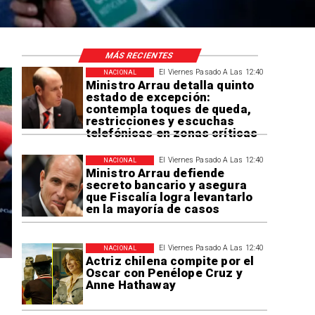
MÁS RECIENTES
El Viernes Pasado A Las 12:40
NACIONAL
Ministro Arrau detalla quinto
estado de excepción:
contempla toques de queda,
restricciones y escuchas
telefónicas en zonas críticas
El Viernes Pasado A Las 12:40
NACIONAL
Ministro Arrau defiende
secreto bancario y asegura
que Fiscalía logra levantarlo
en la mayoría de casos
El Viernes Pasado A Las 12:40
NACIONAL
Actriz chilena compite por el
Oscar con Penélope Cruz y
Anne Hathaway