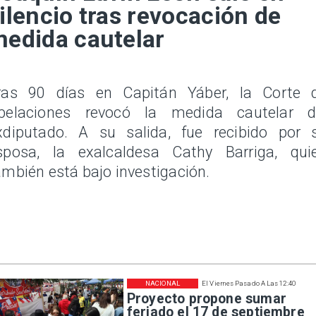
ilencio tras revocación de
edida cautelar
ras 90 días en Capitán Yáber, la Corte 
pelaciones revocó la medida cautelar d
xdiputado. A su salida, fue recibido por 
sposa, la exalcaldesa Cathy Barriga, qui
ambién está bajo investigación.
NACIONAL
El Viernes Pasado A Las 12:40
Proyecto propone sumar
feriado el 17 de septiembre