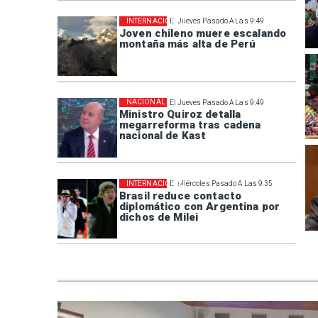
INTERNACIONAL
El Jueves Pasado A Las 9:49
Joven chileno muere escalando
montaña más alta de Perú
NACIONAL
El Jueves Pasado A Las 9:49
Ministro Quiroz detalla
megarreforma tras cadena
nacional de Kast
INTERNACIONAL
El Miércoles Pasado A Las 9:35
Brasil reduce contacto
diplomático con Argentina por
dichos de Milei