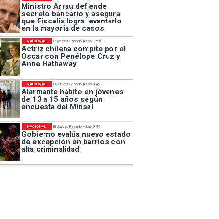
Ministro Arrau defiende
secreto bancario y asegura
que Fiscalía logra levantarlo
en la mayoría de casos
NACIONAL
El Viernes Pasado A Las 12:40
Actriz chilena compite por el
Oscar con Penélope Cruz y
Anne Hathaway
NACIONAL
El Jueves Pasado A Las 9:49
Alarmante hábito en jóvenes
de 13 a 15 años según
encuesta del Minsal
NACIONAL
El Jueves Pasado A Las 9:49
Gobierno evalúa nuevo estado
de excepción en barrios con
alta criminalidad