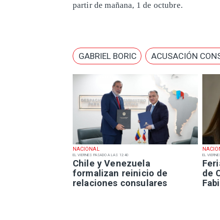
partir de mañana, 1 de octubre.
GABRIEL BORIC
ACUSACIÓN CON
NACIONAL
NACIO
EL VIERNES PASADO A LAS 12:40
EL VIERNE
Chile y Venezuela
Fer
formalizan reinicio de
de 
relaciones consulares
Fabi