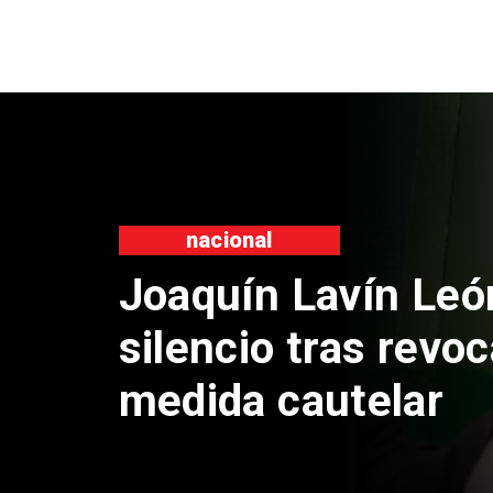
nacional
Chile y Vene
reinicio de r
consulares