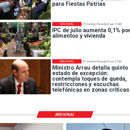
para Fiestas Patrias
NACIONAL
El Viernes Pasado A Las 12:40
IPC de julio aumenta 0,1% po
alimentos y vivienda
NACIONAL
El Viernes Pasado A Las 12:40
Ministro Arrau detalla quinto
estado de excepción:
contempla toques de queda,
restricciones y escuchas
telefónicas en zonas críticas
REGIONAL