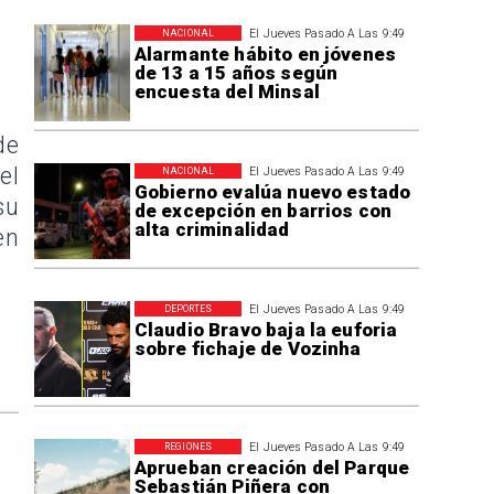
El Jueves Pasado A Las 9:49
NACIONAL
Alarmante hábito en jóvenes
de 13 a 15 años según
encuesta del Minsal
de
el
El Jueves Pasado A Las 9:49
NACIONAL
Gobierno evalúa nuevo estado
su
de excepción en barrios con
alta criminalidad
en
El Jueves Pasado A Las 9:49
DEPORTES
Claudio Bravo baja la euforia
sobre fichaje de Vozinha
El Jueves Pasado A Las 9:49
REGIONES
Aprueban creación del Parque
Sebastián Piñera con