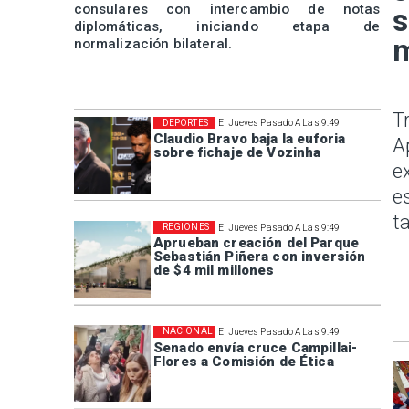
consulares con intercambio de notas
s
diplomáticas, iniciando etapa de
m
normalización bilateral.
T
DEPORTES
El Jueves Pasado A Las 9:49
Claudio Bravo baja la euforia
A
sobre fichaje de Vozinha
e
e
t
REGIONES
El Jueves Pasado A Las 9:49
Aprueban creación del Parque
Sebastián Piñera con inversión
de $4 mil millones
NACIONAL
El Jueves Pasado A Las 9:49
Senado envía cruce Campillai-
Flores a Comisión de Ética