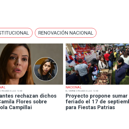
STITUCIONAL
RENOVACIÓN NACIONAL
NAL
NACIONAL
S PASADO A LAS 12:40
EL VIERNES PASADO A LAS 12:40
iantes rechazan dichos
Proyecto propone sumar
Camila Flores sobre
feriado el 17 de septiem
ola Campillai
para Fiestas Patrias