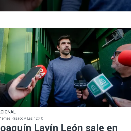
CIONAL
Viernes Pasado A Las 12:40
oaquín Lavín León sale en