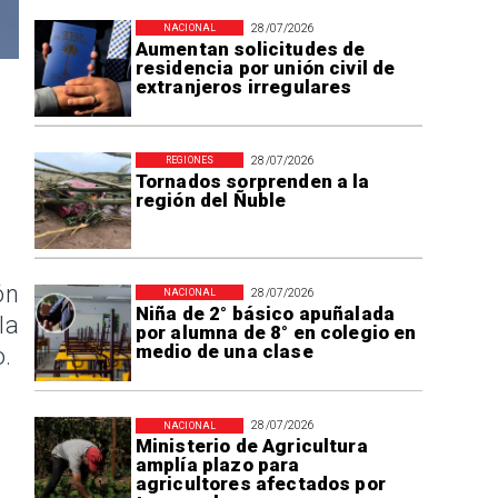
28/07/2026
NACIONAL
Aumentan solicitudes de
residencia por unión civil de
extranjeros irregulares
28/07/2026
REGIONES
Tornados sorprenden a la
región del Ñuble
ón
28/07/2026
NACIONAL
Niña de 2° básico apuñalada
la
por alumna de 8° en colegio en
medio de una clase
o.
28/07/2026
NACIONAL
Ministerio de Agricultura
amplía plazo para
agricultores afectados por