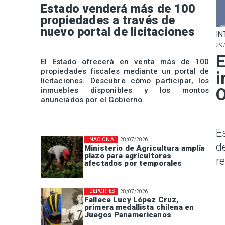
Estado venderá más de 100
propiedades a través de
nuevo portal de licitaciones
IN
29
E
El Estado ofrecerá en venta más de 100
propiedades fiscales mediante un portal de
i
licitaciones. Descubre cómo participar, los
O
inmuebles disponibles y los montos
anunciados por el Gobierno.
E
NACIONAL
28/07/2026
d
Ministerio de Agricultura amplía
plazo para agricultores
r
afectados por temporales
DEPORTES
28/07/2026
Fallece Lucy López Cruz,
primera medallista chilena en
Juegos Panamericanos