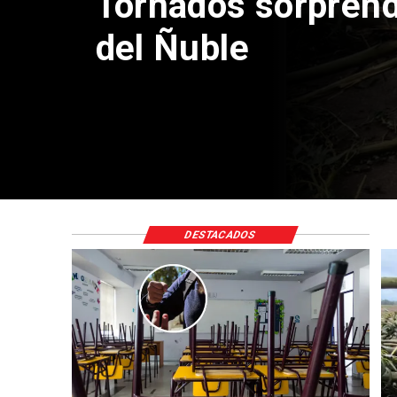
Niña de 2° básic
alumna de 8° en 
medio de una cla
DESTACADOS