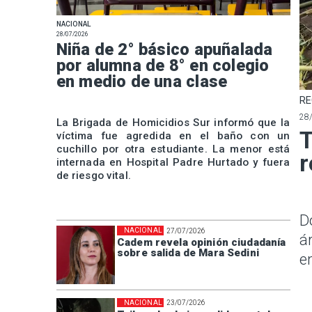
NACIONAL
28/07/2026
Niña de 2° básico apuñalada
por alumna de 8° en colegio
en medio de una clase
RE
28
La Brigada de Homicidios Sur informó que la
T
víctima fue agredida en el baño con un
cuchillo por otra estudiante. La menor está
r
internada en Hospital Padre Hurtado y fuera
de riesgo vital.
D
NACIONAL
27/07/2026
á
Cadem revela opinión ciudadanía
sobre salida de Mara Sedini
e
NACIONAL
23/07/2026