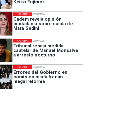
Keiko Fujimori
NACIONAL
27/07/2026
Cadem revela opinión
ciudadanía sobre salida de
Mara Sedini
NACIONAL
23/07/2026
Tribunal rebaja medida
cautelar de Manuel Monsalve
a arresto nocturno
NACIONAL
23/07/2026
Errores del Gobierno en
comisión mixta frenan
megarreforma