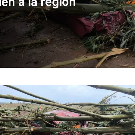
o apuñalada por
colegio en
se