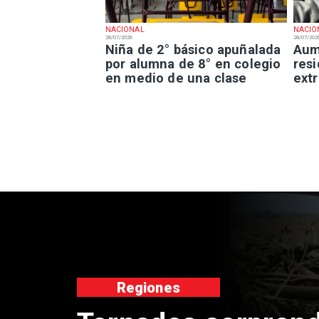
NACIONAL
NACIO
28/07/2026
28/07/202
Niña de 2° básico apuñalada
Aum
por alumna de 8° en colegio
resi
en medio de una clase
extr
nacional