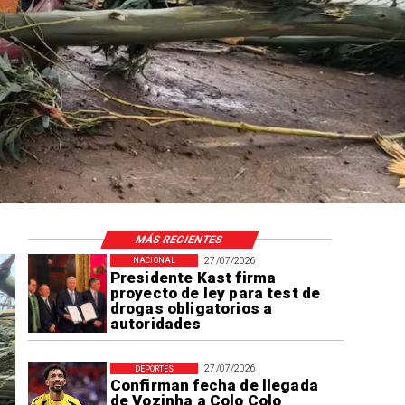
MÁS RECIENTES
27/07/2026
NACIONAL
Presidente Kast firma
proyecto de ley para test de
drogas obligatorios a
autoridades
27/07/2026
DEPORTES
Confirman fecha de llegada
de Vozinha a Colo Colo