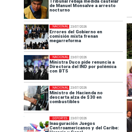
Tribunal rebaja medida cautelar
de Manuel Monsalve a arresto
nocturno
NACIONAL
23/07/2026
Errores del Gobierno en
comisión mixta frenan
megarreforma
NACIONAL
23/07/2026
Ministra Duco pide renuncia a
Directora del IND por polémica
con BTS
NACIONAL
23/07/2026
Ministro de Hacienda no
descarta alza de $30 en
combustibles
DEPORTES
23/07/2026
Inauguración Juegos
Centroamericanos y del Caribe: