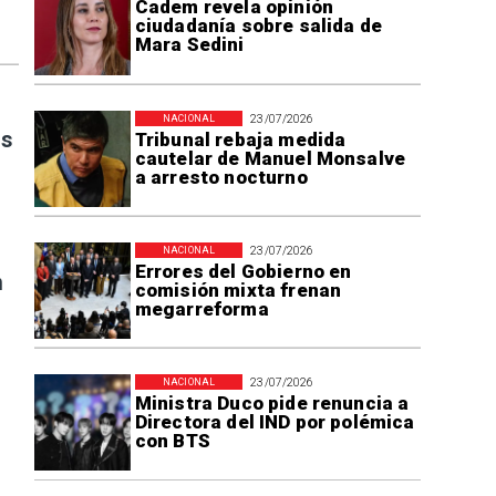
Cadem revela opinión
ciudadanía sobre salida de
Mara Sedini
23/07/2026
NACIONAL
es
Tribunal rebaja medida
cautelar de Manuel Monsalve
a arresto nocturno
23/07/2026
NACIONAL
Errores del Gobierno en
n
comisión mixta frenan
megarreforma
23/07/2026
NACIONAL
Ministra Duco pide renuncia a
Directora del IND por polémica
con BTS