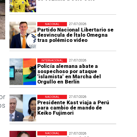
27/07/2026
NACIONAL
Partido Nacional Libertario se
desvincula de Ítalo Omegna
tras polémico video
27/07/2026
INTERNACIONAL
Policía alemana abate a
sospechoso por ataque
'islamista' en Marcha del
Orgullo en Berlín
or
27/07/2026
NACIONAL
Presidente Kast viaja a Perú
os
para cambio de mando de
Keiko Fujimori
27/07/2026
NACIONAL