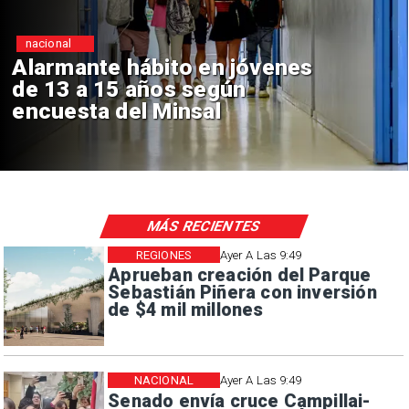
nacional
ábito en jóvenes
Gobierno ev
años según
de excepció
l Minsal
alta crimina
MÁS RECIENTES
REGIONES
Ayer A Las 9:49
Aprueban creación del Parque
Sebastián Piñera con inversión
de $4 mil millones
NACIONAL
Ayer A Las 9:49
Senado envía cruce Campillai-