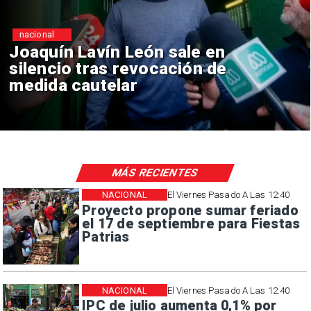
nacional
ón sale en
Chile y Venezuel
vocación de
reinicio de relac
consulares
MÁS RECIENTES
NACIONAL
El Viernes Pasado A Las 12:40
Proyecto propone sumar feriado
el 17 de septiembre para Fiestas
Patrias
NACIONAL
El Viernes Pasado A Las 12:40
IPC de julio aumenta 0,1% por