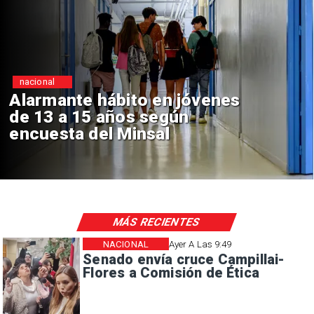
Regiones
Aprueban creación del Parque
Sebastián Piñera con inversión
de $4 mil millones
MÁS RECIENTES
NACIONAL
Ayer A Las 9:49
Senado envía cruce Campillai-
Flores a Comisión de Ética