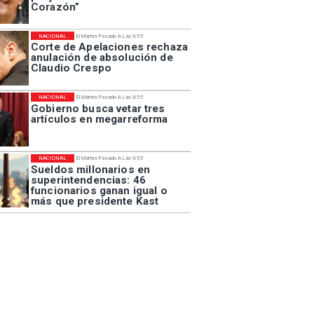
Corazón”
NACIONAL
El Martes Pasado A Las 9:55
Corte de Apelaciones rechaza
anulación de absolución de
Claudio Crespo
NACIONAL
El Martes Pasado A Las 9:55
Gobierno busca vetar tres
artículos en megarreforma
NACIONAL
El Martes Pasado A Las 9:55
Sueldos millonarios en
superintendencias: 46
funcionarios ganan igual o
más que presidente Kast