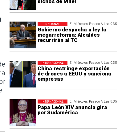
dichos de Milei
o
El Miércoles Pasado A Las 9:35
NACIONAL
Gobierno despacha a ley la
megarreforma: Alcaldes
recurrirán al TC
de
El Miércoles Pasado A Las 9:35
INTERNACIONAL
China restringe exportación
ra
de drones a EEUU y sanciona
empresas
or
e.
El Miércoles Pasado A Las 9:35
INTERNACIONAL
Papa León XIV anuncia gira
por Sudamérica