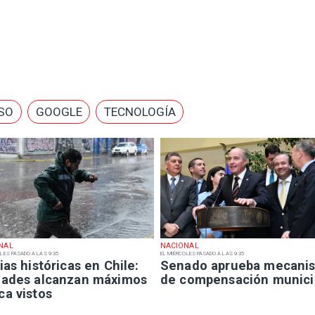
ÍSO
GOOGLE
TECNOLOGÍA
NAL
NACIONAL
LES PASADO A LAS 9:35
EL MIÉRCOLES PASADO A LAS 9:35
ias históricas en Chile:
Senado aprueba mecani
dades alcanzan máximos
de compensación munici
ca vistos