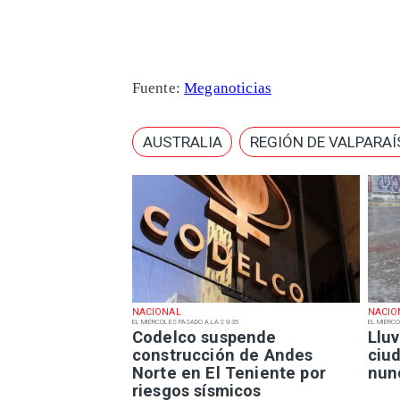
Fuente:
Meganoticias
AUSTRALIA
REGIÓN DE VALPARA
NACIONAL
NACIO
EL MIÉRCOLES PASADO A LAS 9:35
EL MIÉRCO
Codelco suspende
Lluv
construcción de Andes
ciu
Norte en El Teniente por
nun
riesgos sísmicos