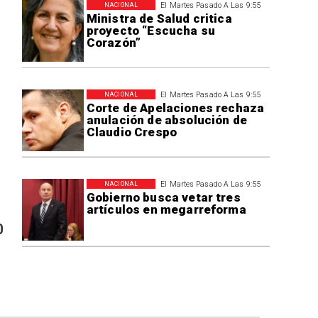
El Martes Pasado A Las 9:55
NACIONAL
Ministra de Salud critica
proyecto “Escucha su
Corazón”
El Martes Pasado A Las 9:55
NACIONAL
Corte de Apelaciones rechaza
anulación de absolución de
Claudio Crespo
El Martes Pasado A Las 9:55
NACIONAL
Gobierno busca vetar tres
artículos en megarreforma
0