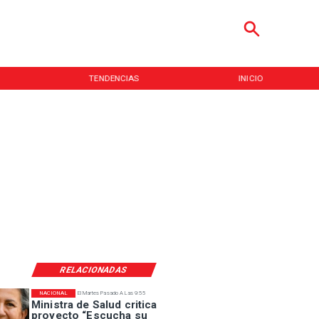
TENDENCIAS
INICIO
RELACIONADAS
NACIONAL
El Martes Pasado A Las 9:55
Ministra de Salud critica
proyecto “Escucha su