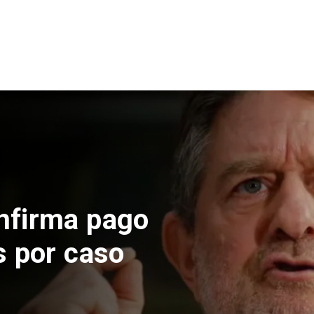
de construcción
en El Teniente
micos