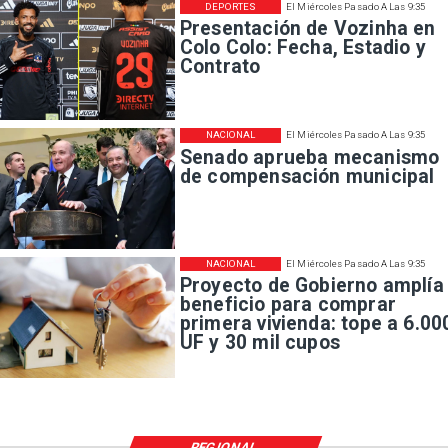
DEPORTES
El Miércoles Pasado A Las 9:35
Presentación de Vozinha en
Colo Colo: Fecha, Estadio y
Contrato
NACIONAL
El Miércoles Pasado A Las 9:35
Senado aprueba mecanismo
de compensación municipal
NACIONAL
El Miércoles Pasado A Las 9:35
Proyecto de Gobierno amplía
beneficio para comprar
primera vivienda: tope a 6.00
UF y 30 mil cupos
REGIONAL