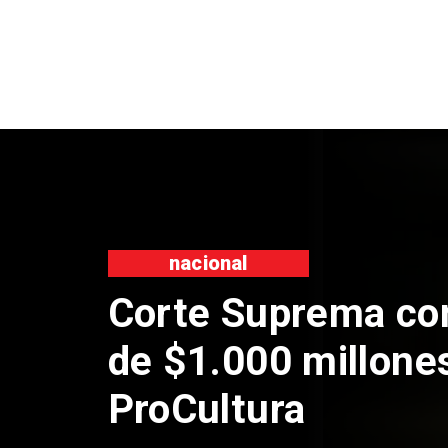
nacional
Codelco suspen
de Andes Norte 
por riesgos sís