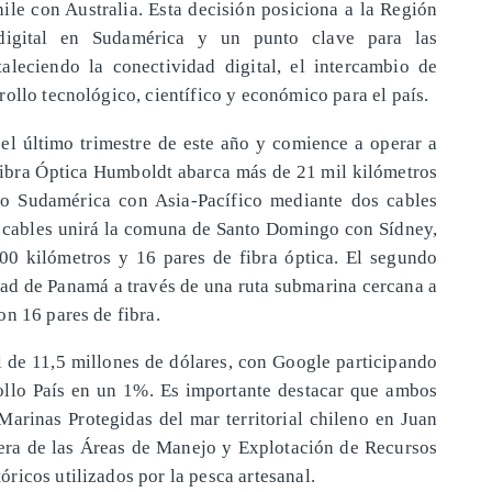
le con Australia. Esta decisión posiciona a la Región
digital en Sudamérica y un punto clave para las
taleciendo la conectividad digital, el intercambio de
ollo tecnológico, científico y económico para el país.
 el último trimestre de este año y comience a operar a
 Fibra Óptica Humboldt abarca más de 21 mil kilómetros
do Sudamérica con Asia-Pacífico mediante dos cables
s cables unirá la comuna de Santo Domingo con Sídney,
00 kilómetros y 16 pares de fibra óptica. El segundo
d de Panamá a través de una ruta submarina cercana a
n 16 pares de fibra.
l de 11,5 millones de dólares, con Google participando
llo País en un 1%. Es importante destacar que ambos
Marinas Protegidas del mar territorial chileno en Juan
era de las Áreas de Manejo y Explotación de Recursos
ricos utilizados por la pesca artesanal.