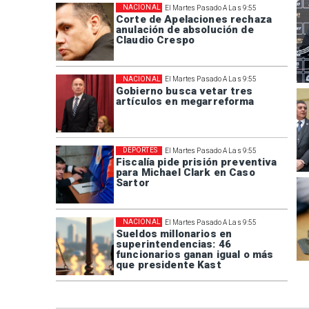
NACIONAL
El Martes Pasado A Las 9:55
Corte de Apelaciones rechaza
anulación de absolución de
Claudio Crespo
NACIONAL
El Martes Pasado A Las 9:55
Gobierno busca vetar tres
artículos en megarreforma
DEPORTES
El Martes Pasado A Las 9:55
Fiscalía pide prisión preventiva
para Michael Clark en Caso
Sartor
NACIONAL
El Martes Pasado A Las 9:55
Sueldos millonarios en
superintendencias: 46
funcionarios ganan igual o más
que presidente Kast