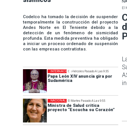
NA
El 
C
Codelco ha tomado la decisión de suspender
temporalmente la construcción del proyecto
d
Andes Norte en El Teniente debido a la
detección de un fenómeno de sismicidad
P
profunda. Esta medida preventiva ha obligado
a iniciar un proceso ordenado de suspensión
con las empresas contratistas.
L
S
INTERNACIONAL
El Miércoles Pasado A Las 9:35
A
Papa León XIV anuncia gira por
Sudamérica
i
NACIONAL
El Martes Pasado A Las 9:55
Ministra de Salud critica
proyecto “Escucha su Corazón”