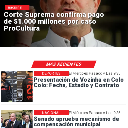
nacional
Codelco suspende
construcción de Andes Norte
en El Teniente por riesgos
sísmicos
MÁS RECIENTES
DEPORTES
El Miércoles Pasado A Las 9:35
Presentación de Vozinha en Colo
Colo: Fecha, Estadio y Contrato
NACIONAL
El Miércoles Pasado A Las 9:35
Senado aprueba mecanismo de
compensación municipal