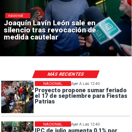
nacional
 en
Chile y Venezuela formal
 de
reinicio de relaciones
consulares
MÁS RECIENTES
NACIONAL
Ayer A Las 12:40
Proyecto propone sumar feriado
el 17 de septiembre para Fiestas
Patrias
NACIONAL
Ayer A Las 12:40
IPC de julio aumenta 0,1% por