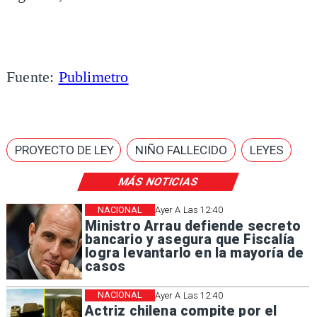
Fuente:
Publimetro
PROYECTO DE LEY
NIÑO FALLECIDO
LEYES
MÁS NOTICIAS
NACIONAL
Ayer A Las 12:40
Ministro Arrau defiende secreto
bancario y asegura que Fiscalía
logra levantarlo en la mayoría de
casos
NACIONAL
Ayer A Las 12:40
Actriz chilena compite por el