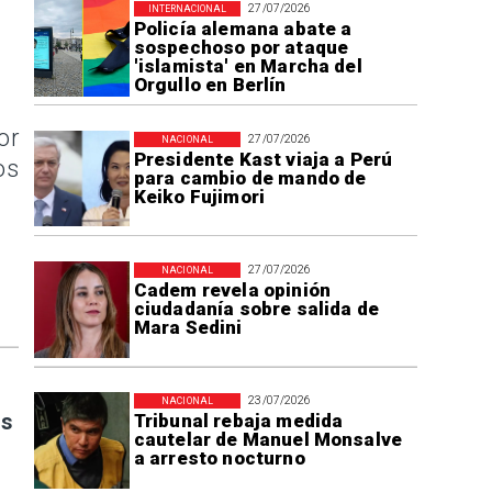
27/07/2026
INTERNACIONAL
Policía alemana abate a
sospechoso por ataque
'islamista' en Marcha del
Orgullo en Berlín
or
27/07/2026
NACIONAL
Presidente Kast viaja a Perú
os
para cambio de mando de
Keiko Fujimori
27/07/2026
NACIONAL
Cadem revela opinión
ciudadanía sobre salida de
Mara Sedini
23/07/2026
NACIONAL
es
Tribunal rebaja medida
cautelar de Manuel Monsalve
a arresto nocturno