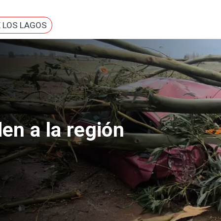
E LOS LAGOS
acional
a de 2° básico apuñalada
mna de 8° en colegio en
io de una clase