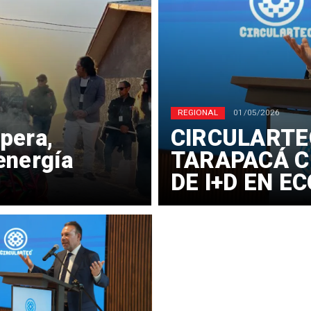
REGIONAL
01/05/2026
pera,
​CIRCULARTE
energía
TARAPACÁ C
DE I+D EN E