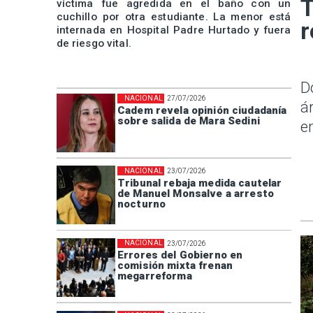
T
víctima fue agredida en el baño con un
cuchillo por otra estudiante. La menor está
r
internada en Hospital Padre Hurtado y fuera
de riesgo vital.
D
NACIONAL
27/07/2026
á
Cadem revela opinión ciudadanía
sobre salida de Mara Sedini
e
NACIONAL
23/07/2026
Tribunal rebaja medida cautelar
de Manuel Monsalve a arresto
nocturno
NACIONAL
23/07/2026
Errores del Gobierno en
comisión mixta frenan
megarreforma