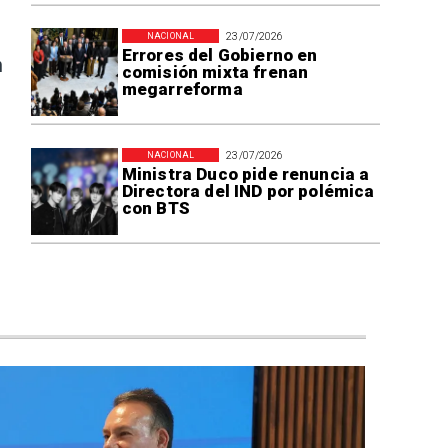
23/07/2026
NACIONAL
Errores del Gobierno en
n
comisión mixta frenan
megarreforma
23/07/2026
NACIONAL
Ministra Duco pide renuncia a
Directora del IND por polémica
con BTS