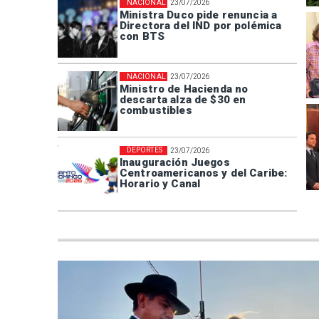
NACIONAL
23/07/2026
Ministra Duco pide renuncia a
Directora del IND por polémica
con BTS
NACIONAL
23/07/2026
Ministro de Hacienda no
descarta alza de $30 en
combustibles
DEPORTES
23/07/2026
Inauguración Juegos
Centroamericanos y del Caribe:
Horario y Canal