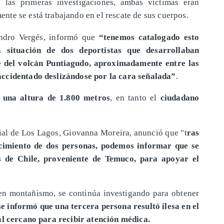
 las primeras investigaciones, ambas víctimas eran
te se está trabajando en el rescate de sus cuerpos.
jandro Vergés, informó que
“tenemos catalogado esto
 situación de dos deportistas que desarrollaban
te del volcán Puntiagudo, aproximadamente entre las
accidentado deslizándose por la cara señalada”
.
 una altura de 1.800 metros
, en tanto el
ciudadano
cial de Los Lagos, Giovanna Moreira, anunció que "t
ras
lecimiento de dos personas, podemos informar que se
s de Chile, proveniente de Temuco, para apoyar el
en montañismo, se continúa investigando para obtener
se informó que una tercera persona resultó ilesa en el
al cercano para recibir atención médica.