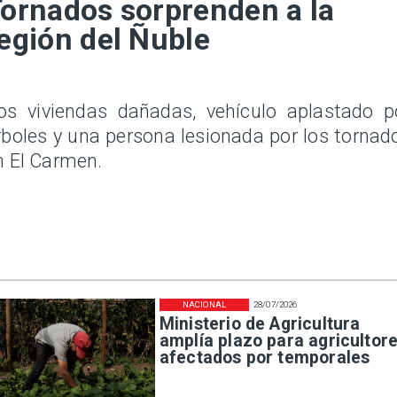
ornados sorprenden a la
egión del Ñuble
os viviendas dañadas, vehículo aplastado p
rboles y una persona lesionada por los tornad
n El Carmen.
NACIONAL
28/07/2026
Ministerio de Agricultura
amplía plazo para agricultor
afectados por temporales