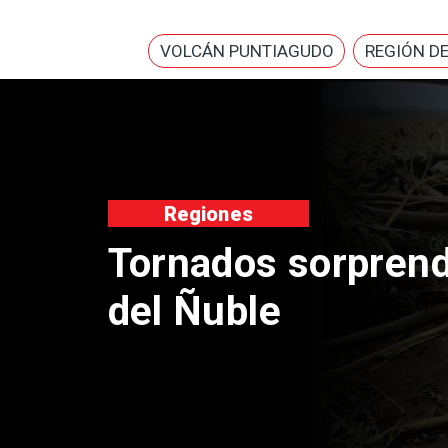
VOLCÁN PUNTIAGUDO
REGIÓN D
n
Niñ
alu
med