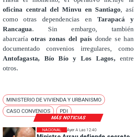
oficina central del Minvu en Santiago
, así
como otras dependencias en
Tarapacá y
Rancagua
. Sin embargo, también
abarcaría
otras zonas del país
donde se han
documentado convenios irregulares, como
Antofagasta, Bío Bío y Los Lagos,
entre
otros.
MINISTERIO DE VIVIENDA Y URBANISMO
CASO CONVENIOS
PDI
MÁS NOTICIAS
NACIONAL
Ayer A Las 12:40
Ministro Arrau defiende secreto