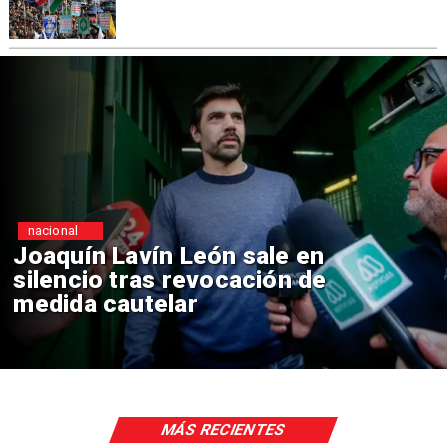
nacional
 Lavín León sale en
Chile y
o tras revocación de
reinici
 cautelar
consul
MÁS RECIENTES