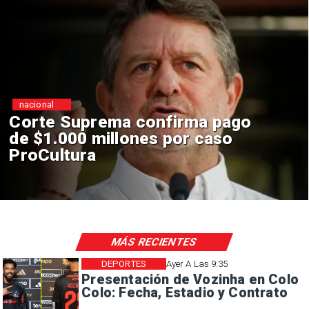
nacional
a pago
Codelco suspende
caso
construcción de Andes 
en El Teniente por riesg
sísmicos
MÁS RECIENTES
DEPORTES
Ayer A Las 9:35
Presentación de Vozinha en Colo
Colo: Fecha, Estadio y Contrato