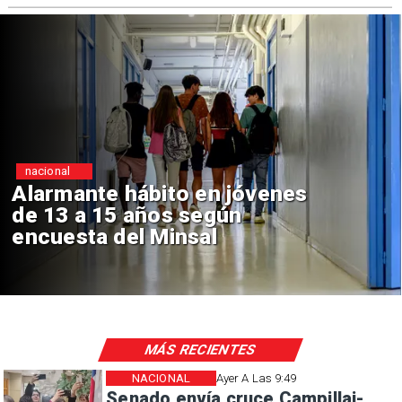
Regiones
jóvenes
Aprueban creación d
n
Sebastián Piñera con
de $4 mil millones
MÁS RECIENTES
NACIONAL
Ayer A Las 9:49
Senado envía cruce Campillai-