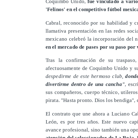
Coquimbo Unido,
fue vinculado a vario
'Felinos' en el competitivo fútbol mexic
Cabral, reconocido por su habilidad y 
llamativa presentación en las redes soci
mexicano celebró la incorporación del 
en el mercado de pases por su paso por v
Tras la confirmación de su traspaso,
afectuosamente de Coquimbo Unido y su
despedirme de este hermoso club,
donde
divertirme dentro de una cancha"
, esc
sus compañeros, cuerpo técnico, utileros
pirata. "Hasta pronto. Dios los bendiga",
El contrato que une ahora a Luciano Ca
León, es por tres años. Este nuevo capí
avance profesional, sino también una op
atención del seleccionador de La Roja,