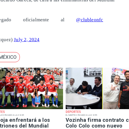
egado oficialmente al
@clubleonfc
zquez)
July 2, 2024
 MÉXICO
TES
DEPORTES
LES PASADO A LAS 9:35
EL MARTES PASADO A LAS 9:55
oja enfrentará a los
Vozinha firma contrato 
triones del Mundial
Colo Colo como nuevo