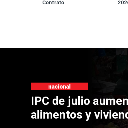
Contrato
202
nacional
C de julio aumenta 0,1%
imentos y vivienda