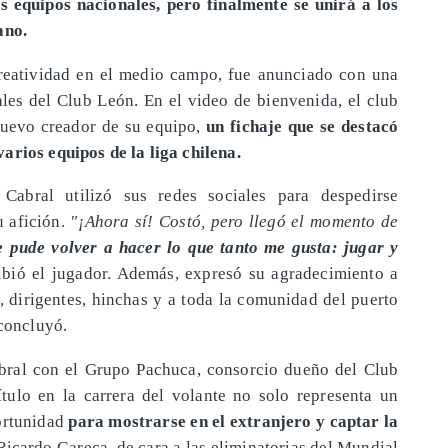
s equipos nacionales, pero finalmente se unirá a los
ano.
creatividad en el medio campo, fue anunciado con una
ales del Club León. En el video de bienvenida, el club
nuevo creador de su equipo,
un fichaje que se destacó
arios equipos de la liga chilena.
 Cabral utilizó sus redes sociales para despedirse
 afición.
"¡Ahora sí! Costó, pero llegó el momento de
 pude volver a hacer lo que tanto me gusta: jugar y
ribió el jugador. Además, expresó su agradecimiento a
, dirigentes, hinchas y a toda la comunidad del puerto
 concluyó.
bral con el Grupo Pachuca, consorcio dueño del Club
tulo en la carrera del volante no solo representa un
ortunidad
para mostrarse en el extranjero y captar la
Ricardo Gareca, de cara a las eliminatorias del Mundial