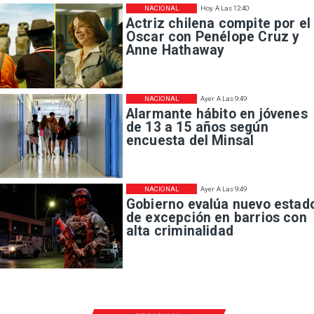
NACIONAL
Hoy A Las 12:40
Actriz chilena compite por el
Oscar con Penélope Cruz y
Anne Hathaway
NACIONAL
Ayer A Las 9:49
Alarmante hábito en jóvenes
de 13 a 15 años según
encuesta del Minsal
NACIONAL
Ayer A Las 9:49
Gobierno evalúa nuevo estad
de excepción en barrios con
alta criminalidad