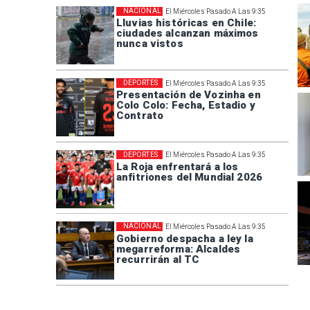
NACIONAL
El Miércoles Pasado A Las 9:35
Lluvias históricas en Chile:
ciudades alcanzan máximos
nunca vistos
DEPORTES
El Miércoles Pasado A Las 9:35
Presentación de Vozinha en
Colo Colo: Fecha, Estadio y
Contrato
DEPORTES
El Miércoles Pasado A Las 9:35
La Roja enfrentará a los
anfitriones del Mundial 2026
NACIONAL
El Miércoles Pasado A Las 9:35
Gobierno despacha a ley la
megarreforma: Alcaldes
recurrirán al TC