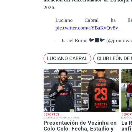
2026.
Luciano Cabral ha ll
pic.twitter.com/aYBaKvQv8v
— Israel Romo 🐦‍⬛🐦 (@jromova
LUCIANO CABRAL
CLUB LEÓN DE
DEPORTES
DEPOR
EL MIÉRCOLES PASADO A LAS 9:35
EL MIÉRCO
Presentación de Vozinha en
La R
Colo Colo: Fecha, Estadio y
anfi