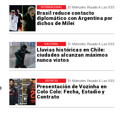
El Miércoles Pasado A Las 9:35
INTERNACIONAL
Brasil reduce contacto
diplomático con Argentina por
dichos de Milei
El Miércoles Pasado A Las 9:35
NACIONAL
Lluvias históricas en Chile:
ciudades alcanzan máximos
nunca vistos
El Miércoles Pasado A Las 9:35
DEPORTES
Presentación de Vozinha en
o
Colo Colo: Fecha, Estadio y
Contrato