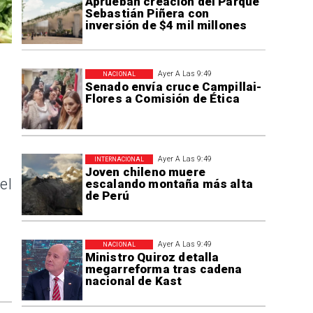
Aprueban creación del Parque
Sebastián Piñera con
inversión de $4 mil millones
Ayer A Las 9:49
NACIONAL
Senado envía cruce Campillai-
Flores a Comisión de Ética
Ayer A Las 9:49
INTERNACIONAL
Joven chileno muere
el
escalando montaña más alta
de Perú
Ayer A Las 9:49
NACIONAL
Ministro Quiroz detalla
megarreforma tras cadena
nacional de Kast