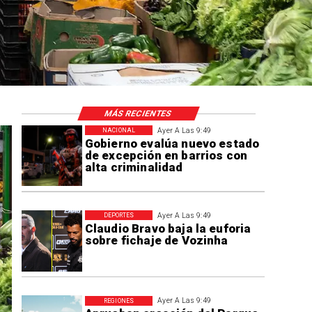
to
es
cr
MÁS RECIENTES
Ayer A Las 9:49
NACIONAL
Gobierno evalúa nuevo estado
de excepción en barrios con
alta criminalidad
Ayer A Las 9:49
DEPORTES
Claudio Bravo baja la euforia
sobre fichaje de Vozinha
Ayer A Las 9:49
REGIONES