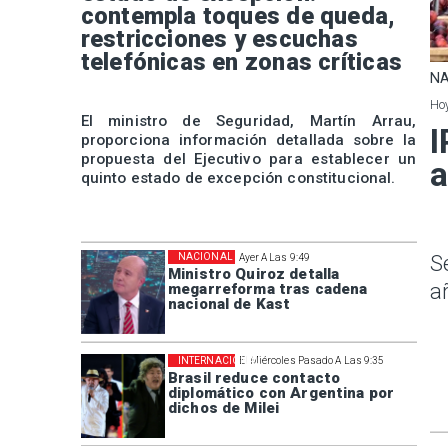
contempla toques de queda,
restricciones y escuchas
telefónicas en zonas críticas
NA
Hoy
El ministro de Seguridad, Martín Arrau,
I
proporciona información detallada sobre la
propuesta del Ejecutivo para establecer un
a
quinto estado de excepción constitucional.
NACIONAL
S
Ayer A Las 9:49
Ministro Quiroz detalla
a
megarreforma tras cadena
nacional de Kast
INTERNACIONAL
El Miércoles Pasado A Las 9:35
Brasil reduce contacto
diplomático con Argentina por
dichos de Milei