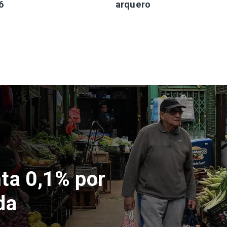
6
arquero
 por