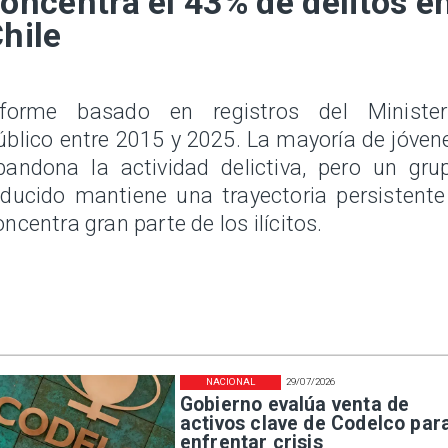
oncentra el 43% de delitos e
hile
nforme basado en registros del Minister
úblico entre 2015 y 2025. La mayoría de jóven
bandona la actividad delictiva, pero un gru
educido mantiene una trayectoria persistente
oncentra gran parte de los ilícitos.
NACIONAL
29/07/2026
Gobierno evalúa venta de
activos clave de Codelco par
enfrentar crisis