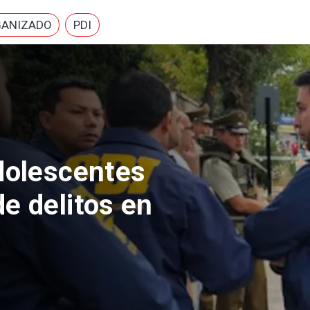
GANIZADO
PDI
mientos
ican a Michael
tor