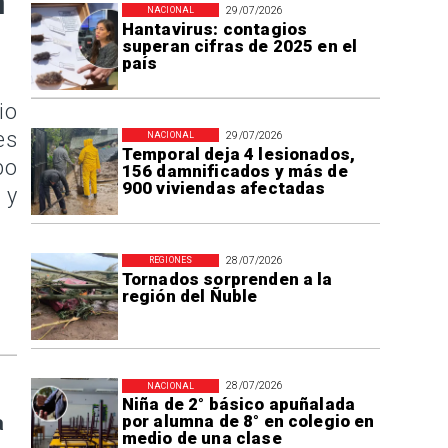
n
29/07/2026
NACIONAL
Hantavirus: contagios
superan cifras de 2025 en el
país
io
es
29/07/2026
NACIONAL
Temporal deja 4 lesionados,
po
156 damnificados y más de
900 viviendas afectadas
 y
28/07/2026
REGIONES
Tornados sorprenden a la
región del Ñuble
28/07/2026
NACIONAL
Niña de 2° básico apuñalada
por alumna de 8° en colegio en
a
medio de una clase