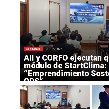
REGIONAL
30/07/2026
AII y CORFO ejecutan q
módulo de StartClima:
“Emprendimiento Soste
ODS”