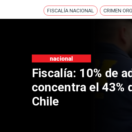
FISCALÍA NACIONAL
CRIMEN OR
nacional
Millonarios movi
financieros compl
Clark en Caso Sar