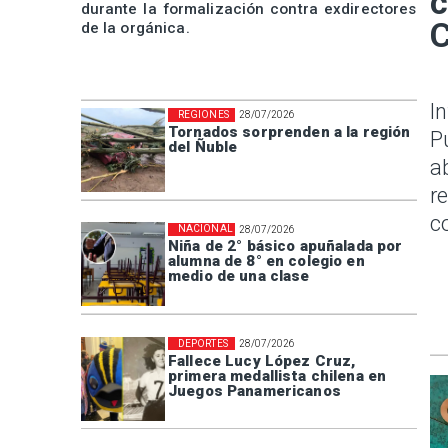
c
durante la formalización contra exdirectores
C
de la orgánica.
I
REGIONES
28/07/2026
Tornados sorprenden a la región
P
del Ñuble
a
r
c
NACIONAL
28/07/2026
Niña de 2° básico apuñalada por
alumna de 8° en colegio en
medio de una clase
DEPORTES
28/07/2026
Fallece Lucy López Cruz,
primera medallista chilena en
Juegos Panamericanos