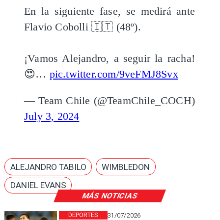
En la siguiente fase, se medirá ante
Flavio Cobolli 🇮🇹 (48º).
¡Vamos Alejandro, a seguir la racha!
😍…
pic.twitter.com/9veFMJ8Svx
— Team Chile (@TeamChile_COCH)
July 3, 2024
ALEJANDRO TABILO
WIMBLEDON
DANIEL EVANS
MÁS NOTICIAS
DEPORTES
31/07/2026