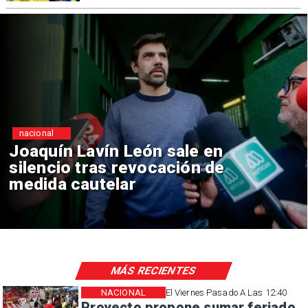
nacional
Chile y Venezuela formalizan
reinicio de relaciones
consulares
MÁS RECIENTES
NACIONAL
El Viernes Pasado A Las 12:40
Proyecto propone sumar feriado