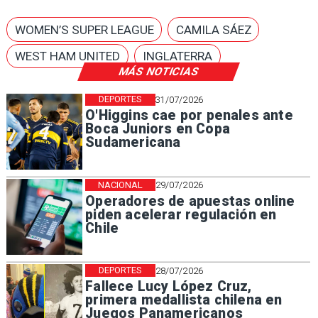
WOMEN’S SUPER LEAGUE
CAMILA SÁEZ
WEST HAM UNITED
INGLATERRA
MÁS NOTICIAS
DEPORTES
31/07/2026
O'Higgins cae por penales ante
Boca Juniors en Copa
Sudamericana
NACIONAL
29/07/2026
Operadores de apuestas online
piden acelerar regulación en
Chile
DEPORTES
28/07/2026
Fallece Lucy López Cruz,
primera medallista chilena en
Juegos Panamericanos