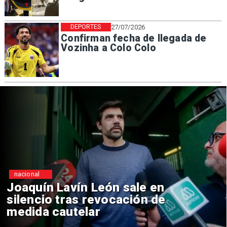
DEPORTES
27/07/2026
Confirman fecha de llegada de
Vozinha a Colo Colo
nacional
ale en
Chile y Venezuela fo
ión de
reinicio de relacione
consulares