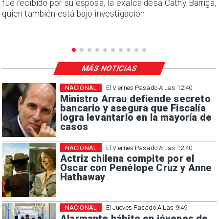
e
fue recibido por su esposa, la exalcaldesa Cathy Barriga,
quien también está bajo investigación.
MÁS NOTICIAS
NACIONAL
El Viernes Pasado A Las 12:40
Ministro Arrau defiende secreto
bancario y asegura que Fiscalía
logra levantarlo en la mayoría de
casos
NACIONAL
El Viernes Pasado A Las 12:40
Actriz chilena compite por el
Oscar con Penélope Cruz y Anne
Hathaway
NACIONAL
El Jueves Pasado A Las 9:49
Alarmante hábito en jóvenes de