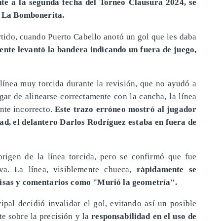
nte a la segunda fecha del Torneo Clausura 2024, se
io La Bombonerita.
artido, cuando Puerto Cabello anotó un gol que les daba
tente levantó la bandera indicando un fuera de juego,
línea muy torcida durante la revisión, que no ayudó a
ugar de alinearse correctamente con la cancha, la línea
nte incorrecto.
Este trazo erróneo mostró al jugador
dad, el delantero Darlos Rodríguez estaba en fuera de
origen de la línea torcida, pero se confirmó que fue
va. La línea, visiblemente chueca,
rápidamente se
 risas y comentarios como "Murió la geometría".
cipal decidió invalidar el gol, evitando así un posible
e sobre la precisión y la
responsabilidad en el uso de