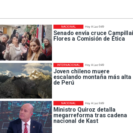
NACIONAL
Hoy A Las 9:49
Senado envía cruce Campillai
Flores a Comisión de Ética
INTERNACIONAL
Hoy A Las 9:49
Joven chileno muere
escalando montaña más alta
de Perú
NACIONAL
Hoy A Las 9:49
Ministro Quiroz detalla
megarreforma tras cadena
nacional de Kast