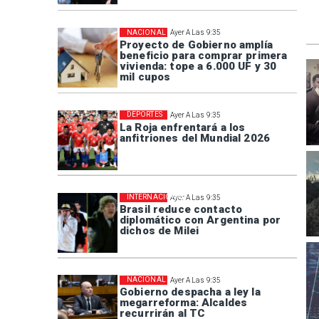
NACIONAL
Ayer A Las 9:35
Proyecto de Gobierno amplía
beneficio para comprar primera
vivienda: tope a 6.000 UF y 30
mil cupos
DEPORTES
Ayer A Las 9:35
La Roja enfrentará a los
anfitriones del Mundial 2026
INTERNACIONAL
Ayer A Las 9:35
Brasil reduce contacto
diplomático con Argentina por
dichos de Milei
NACIONAL
Ayer A Las 9:35
Gobierno despacha a ley la
megarreforma: Alcaldes
recurrirán al TC