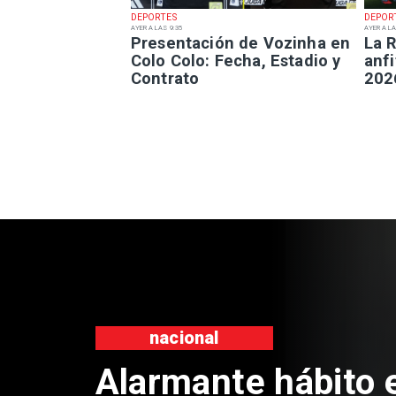
DEPORTES
DEPOR
AYER A LAS 9:35
AYER A LA
Presentación de Vozinha en
La R
Colo Colo: Fecha, Estadio y
anfi
Contrato
202
Regiones
Aprueban creación