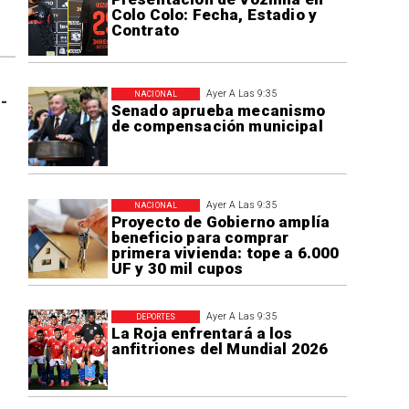
Colo Colo: Fecha, Estadio y
Contrato
Ayer A Las 9:35
NACIONAL
-
Senado aprueba mecanismo
de compensación municipal
Ayer A Las 9:35
NACIONAL
Proyecto de Gobierno amplía
beneficio para comprar
primera vivienda: tope a 6.000
UF y 30 mil cupos
Ayer A Las 9:35
DEPORTES
La Roja enfrentará a los
anfitriones del Mundial 2026