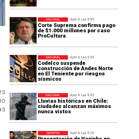
Ayer A Las 9:35
NACIONAL
Corte Suprema confirma pago
de $1.000 millones por caso
ProCultura
Ayer A Las 9:35
NACIONAL
Codelco suspende
construcción de Andes Norte
en El Teniente por riesgos
sísmicos
es
Ayer A Las 9:35
NACIONAL
io
Lluvias históricas en Chile:
ciudades alcanzan máximos
as
nunca vistos
Ayer A Las 9:35
DEPORTES
Presentación de Vozinha en