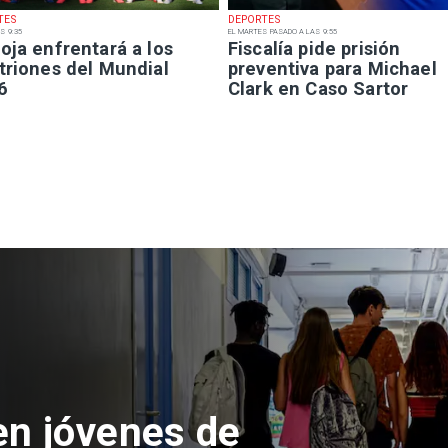
TES
DEPORTES
S 9:35
EL MARTES PASADO A LAS 9:55
oja enfrentará a los
Fiscalía pide prisión
triones del Mundial
preventiva para Michael
6
Clark en Caso Sartor
 del Parque