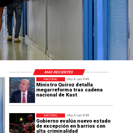
MÁS RECIENTES
Hoy A Las 9:49
NACIONAL
Ministro Quiroz detalla
megarreforma tras cadena
nacional de Kast
Hoy A Las 9:49
NACIONAL
Gobierno evalúa nuevo estado
de excepción en barrios con
alta criminalidad