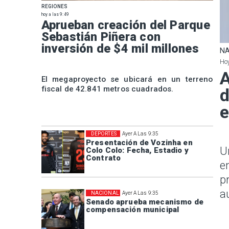
REGIONES
hoy a las 9:49
Aprueban creación del Parque
Sebastián Piñera con
inversión de $4 mil millones
NA
Hoy
A
El megaproyecto se ubicará en un terreno
fiscal de 42.841 metros cuadrados.
d
e
DEPORTES
Ayer A Las 9:35
Presentación de Vozinha en
U
Colo Colo: Fecha, Estadio y
Contrato
e
p
a
NACIONAL
Ayer A Las 9:35
Senado aprueba mecanismo de
compensación municipal