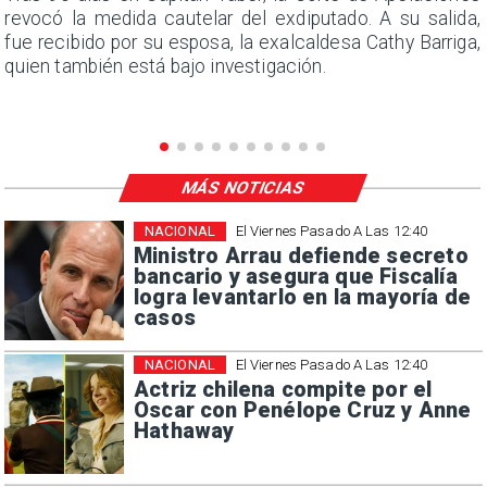
s
revocó la medida cautelar del exdiputado. A su salida,
e
fue recibido por su esposa, la exalcaldesa Cathy Barriga,
quien también está bajo investigación.
MÁS NOTICIAS
NACIONAL
El Viernes Pasado A Las 12:40
Ministro Arrau defiende secreto
bancario y asegura que Fiscalía
logra levantarlo en la mayoría de
casos
NACIONAL
El Viernes Pasado A Las 12:40
Actriz chilena compite por el
Oscar con Penélope Cruz y Anne
Hathaway