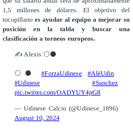
que su salario anual será de aproximadamente
1,5 millones de dólares. El objetivo del
tocopillano
es ayudar al equipo a mejorar su
posición en la tabla y buscar una
clasificación a torneos europeos.
✍️ Alexis ⚪️⚫️
⚪️⚫️
#ForzaUdinese
#AlèUdin
#Udinese
#Sanchez
pic.twitter.com/OADYUY4pG8
— Udinese Calcio (@Udinese_1896)
August 10, 2024