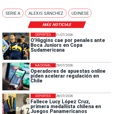
SERIE A
ALEXIS SÁNCHEZ
UDINESE
MÁS NOTICIAS
DEPORTES
31/07/2026
O'Higgins cae por penales ante
Boca Juniors en Copa
Sudamericana
NACIONAL
29/07/2026
Operadores de apuestas online
piden acelerar regulación en
Chile
DEPORTES
28/07/2026
Fallece Lucy López Cruz,
primera medallista chilena en
Juegos Panamericanos