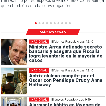
e
fue recibido por su esposa, la exalcaldesa Cathy Barriga,
quien también está bajo investigación.
MÁS NOTICIAS
NACIONAL
El Viernes Pasado A Las 12:40
Ministro Arrau defiende secreto
bancario y asegura que Fiscalía
logra levantarlo en la mayoría de
casos
NACIONAL
El Viernes Pasado A Las 12:40
Actriz chilena compite por el
Oscar con Penélope Cruz y Anne
Hathaway
NACIONAL
El Jueves Pasado A Las 9:49
Alarmante hábito en jóvenes de