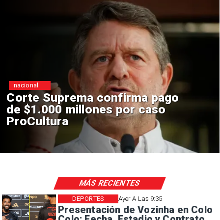
nacional
Codelco suspende
construcción de Andes Norte
en El Teniente por riesgos
sísmicos
MÁS RECIENTES
DEPORTES
Ayer A Las 9:35
Presentación de Vozinha en Colo
Colo: Fecha, Estadio y Contrato