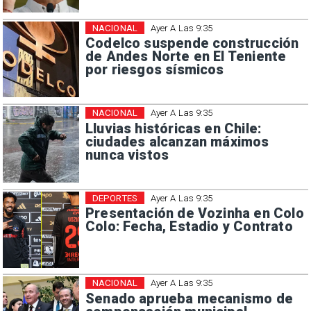
NACIONAL
Ayer A Las 9:35
Codelco suspende construcción
de Andes Norte en El Teniente
por riesgos sísmicos
NACIONAL
Ayer A Las 9:35
Lluvias históricas en Chile:
ciudades alcanzan máximos
nunca vistos
DEPORTES
Ayer A Las 9:35
Presentación de Vozinha en Colo
Colo: Fecha, Estadio y Contrato
NACIONAL
Ayer A Las 9:35
Senado aprueba mecanismo de