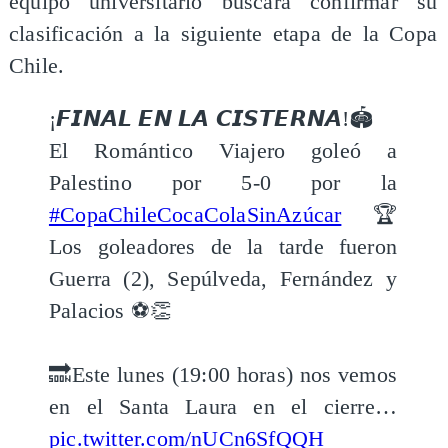
equipo universitario buscará confirmar su
clasificación a la siguiente etapa de la Copa
Chile.
¡𝙁𝙄𝙉𝘼𝙇 𝙀𝙉 𝙇𝘼 𝘾𝙄𝙎𝙏𝙀𝙍𝙉𝘼!🏟️
El Romántico Viajero goleó a
Palestino por 5-0 por la
#CopaChileCocaColaSinAzúcar
🏆
Los goleadores de la tarde fueron
Guerra (2), Sepúlveda, Fernández y
Palacios ⚽️👏
🔜Este lunes (19:00 horas) nos vemos
en el Santa Laura en el cierre…
pic.twitter.com/nUCn6SfQQH