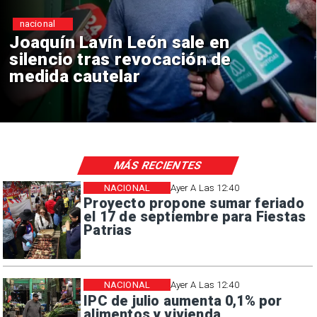
nacional
 en
Chile y Venezuela formal
 de
reinicio de relaciones
consulares
MÁS RECIENTES
NACIONAL
Ayer A Las 12:40
Proyecto propone sumar feriado
el 17 de septiembre para Fiestas
Patrias
NACIONAL
Ayer A Las 12:40
IPC de julio aumenta 0,1% por
alimentos y vivienda