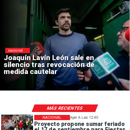
nacional
Chile y Venezuela formalizan
reinicio de relaciones
consulares
MÁS RECIENTES
NACIONAL
Ayer A Las 12:40
Proyecto propone sumar feriado
el 17 de septiembre para Fiestas