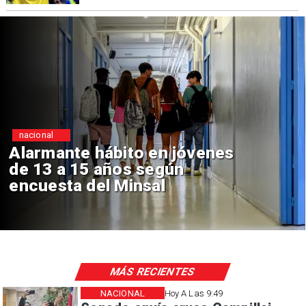
Regiones
enes
Aprueban creación del 
Sebastián Piñera con in
de $4 mil millones
MÁS RECIENTES
NACIONAL
Hoy A Las 9:49