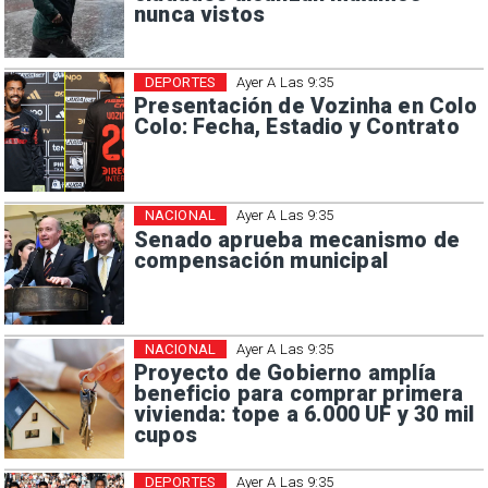
nunca vistos
DEPORTES
Ayer A Las 9:35
Presentación de Vozinha en Colo
Colo: Fecha, Estadio y Contrato
NACIONAL
Ayer A Las 9:35
Senado aprueba mecanismo de
compensación municipal
NACIONAL
Ayer A Las 9:35
Proyecto de Gobierno amplía
beneficio para comprar primera
vivienda: tope a 6.000 UF y 30 mil
cupos
DEPORTES
Ayer A Las 9:35