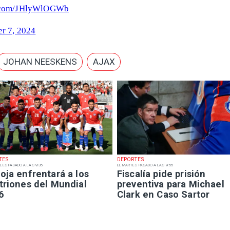
er.com/JHlyWlOGWb
r 7, 2024
JOHAN NEESKENS
AJAX
TES
DEPORTES
LES PASADO A LAS 9:35
EL MARTES PASADO A LAS 9:55
oja enfrentará a los
Fiscalía pide prisión
triones del Mundial
preventiva para Michael
6
Clark en Caso Sartor