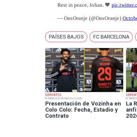
Rest in peace, Johan. 🧡
pic.twitt
— OnsOranje (@OnsOranje)
Octobe
PAÍSES BAJOS
FC BARCELONA
DEPORTES
DEPOR
EL MIÉRCOLES PASADO A LAS 9:35
EL MIÉRCO
Presentación de Vozinha en
La R
Colo Colo: Fecha, Estadio y
anfi
Contrato
202