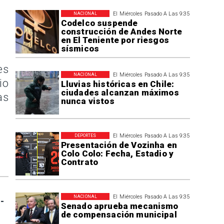
El Miércoles Pasado A Las 9:35
NACIONAL
Codelco suspende
construcción de Andes Norte
en El Teniente por riesgos
sísmicos
es
El Miércoles Pasado A Las 9:35
NACIONAL
io
Lluvias históricas en Chile:
ciudades alcanzan máximos
as
nunca vistos
El Miércoles Pasado A Las 9:35
DEPORTES
Presentación de Vozinha en
Colo Colo: Fecha, Estadio y
Contrato
El Miércoles Pasado A Las 9:35
NACIONAL
-
Senado aprueba mecanismo
de compensación municipal