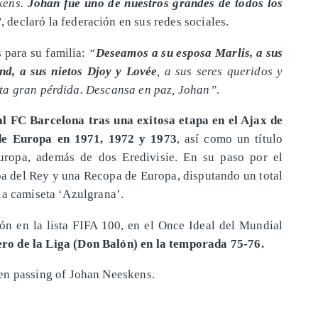
kens.
Johan fue uno de nuestros grandes de todos los
”
, declaró la federación en sus redes sociales.
 para su familia:
“
Deseamos a su esposa Marlis, a sus
nd, a sus nietos Djoy y Lovée
, a sus seres queridos y
ta gran pérdida. Descansa en paz, Johan”
.
al FC Barcelona tras una exitosa etapa en el Ajax de
de Europa en 1971, 1972 y 1973
, así como un título
uropa, además de dos Eredivisie. En su paso por el
pa del Rey y una Recopa de Europa, disputando un total
la camiseta ‘Azulgrana’.
ón en la lista FIFA 100, en el Once Ideal del Mundial
o de la Liga (Don Balón) en la temporada 75-76.
en passing of Johan Neeskens.