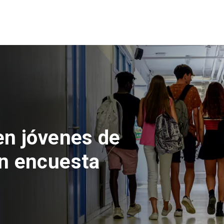
n del Parque
con inversión
s