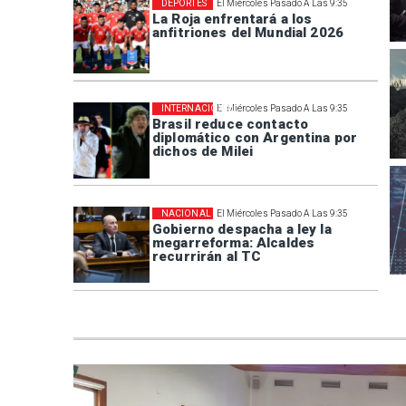
DEPORTES
El Miércoles Pasado A Las 9:35
La Roja enfrentará a los
anfitriones del Mundial 2026
INTERNACIONAL
El Miércoles Pasado A Las 9:35
Brasil reduce contacto
diplomático con Argentina por
dichos de Milei
NACIONAL
El Miércoles Pasado A Las 9:35
Gobierno despacha a ley la
megarreforma: Alcaldes
recurrirán al TC