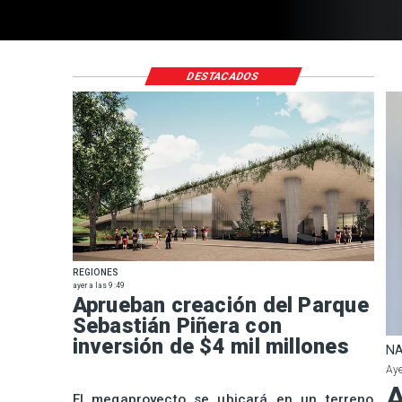
DESTACADOS
REGIONES
ayer a las 9:49
Aprueban creación del Parque
Sebastián Piñera con
inversión de $4 mil millones
NA
Aye
A
El megaproyecto se ubicará en un terreno