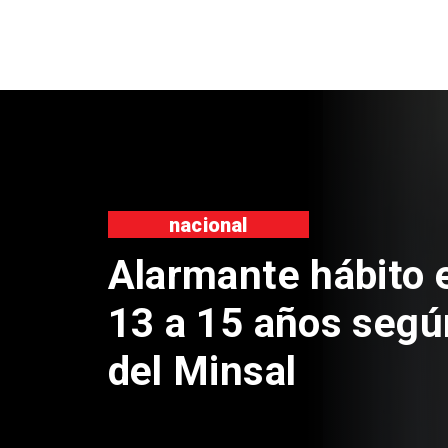
Regiones
Aprueban creació
Sebastián Piñera 
de $4 mil millone