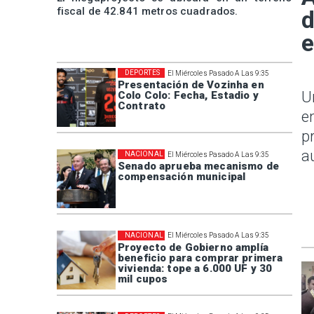
fiscal de 42.841 metros cuadrados.
d
e
DEPORTES
El Miércoles Pasado A Las 9:35
Presentación de Vozinha en
U
Colo Colo: Fecha, Estadio y
Contrato
e
p
a
NACIONAL
El Miércoles Pasado A Las 9:35
Senado aprueba mecanismo de
compensación municipal
NACIONAL
El Miércoles Pasado A Las 9:35
Proyecto de Gobierno amplía
beneficio para comprar primera
vivienda: tope a 6.000 UF y 30
mil cupos