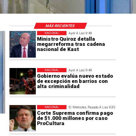
MÁS RECIENTES
Ayer A Las 9:49
NACIONAL
Ministro Quiroz detalla
megarreforma tras cadena
nacional de Kast
Ayer A Las 9:49
NACIONAL
Gobierno evalúa nuevo estado
de excepción en barrios con
alta criminalidad
El Miércoles Pasado A Las 9:35
NACIONAL
Corte Suprema confirma pago
de $1.000 millones por caso
ProCultura