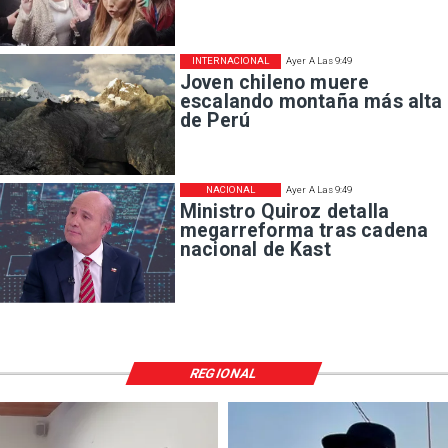
INTERNACIONAL
Ayer A Las 9:49
Joven chileno muere
escalando montaña más alta
de Perú
NACIONAL
Ayer A Las 9:49
Ministro Quiroz detalla
megarreforma tras cadena
nacional de Kast
REGIONAL