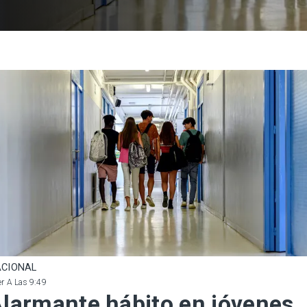
CIONAL
r A Las 9:49
larmante hábito en jóvenes