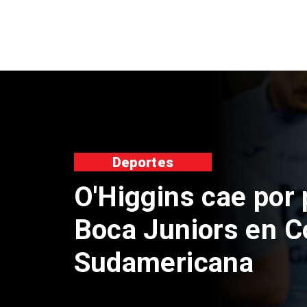
nacional
Exsubsecretario d
doble positivo en 