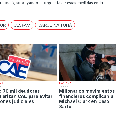
 anunció, subrayando la urgencia de estas medidas en la
IOR
CESFAM
CAROLINA TOHÁ
NAL
NACIONAL
6
30/07/2026
: 70 mil deudores
Millonarios movimientos
larizan CAE para evitar
financieros complican a
ones judiciales
Michael Clark en Caso
Sartor