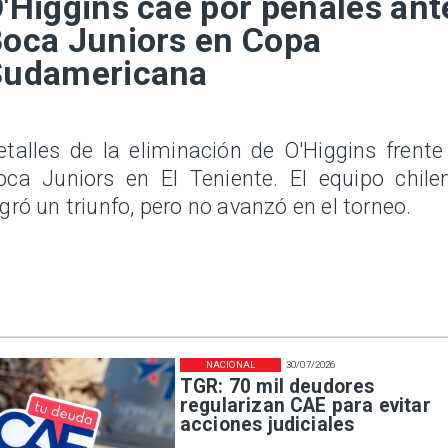
'Higgins cae por penales ant
oca Juniors en Copa
Sudamericana
etalles de la eliminación de O'Higgins frente
oca Juniors en El Teniente. El equipo chile
ogró un triunfo, pero no avanzó en el torneo.
NACIONAL
30/07/2026
TGR: 70 mil deudores
regularizan CAE para evitar
acciones judiciales