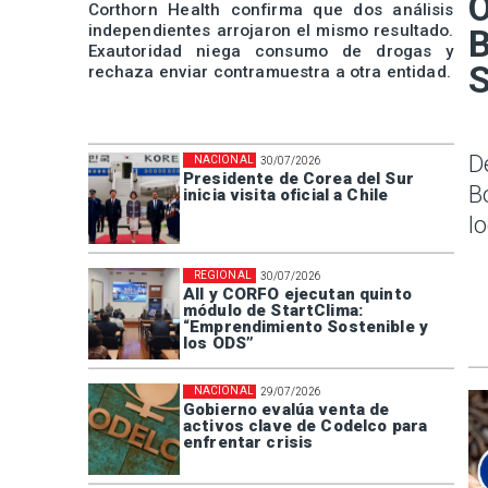
O
Corthorn Health confirma que dos análisis
independientes arrojaron el mismo resultado.
B
Exautoridad niega consumo de drogas y
rechaza enviar contramuestra a otra entidad.
D
NACIONAL
30/07/2026
Presidente de Corea del Sur
B
inicia visita oficial a Chile
l
REGIONAL
30/07/2026
AII y CORFO ejecutan quinto
módulo de StartClima:
“Emprendimiento Sostenible y
los ODS”
NACIONAL
29/07/2026
Gobierno evalúa venta de
activos clave de Codelco para
enfrentar crisis