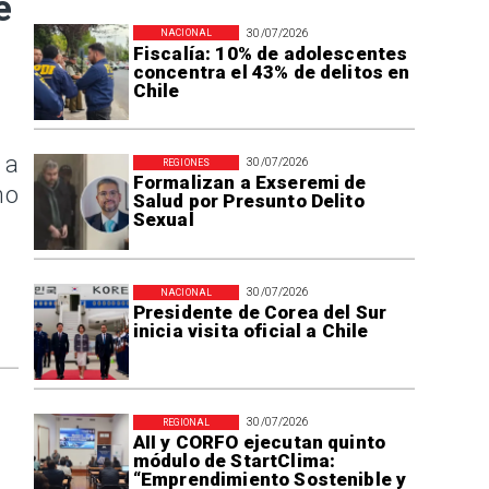
e
30/07/2026
NACIONAL
Fiscalía: 10% de adolescentes
concentra el 43% de delitos en
Chile
 a
30/07/2026
REGIONES
Formalizan a Exseremi de
no
Salud por Presunto Delito
Sexual
30/07/2026
NACIONAL
Presidente de Corea del Sur
inicia visita oficial a Chile
30/07/2026
REGIONAL
AII y CORFO ejecutan quinto
módulo de StartClima:
“Emprendimiento Sostenible y