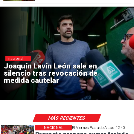
nacional
 Lavín León sale en
Chile y
o tras revocación de
reinici
 cautelar
consul
MÁS RECIENTES
NACIONAL
El Viernes Pasado A Las 12:40