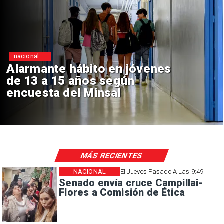
Regiones
Aprueban creación del Parque
Sebastián Piñera con inversión
de $4 mil millones
MÁS RECIENTES
NACIONAL
El Jueves Pasado A Las 9:49
Senado envía cruce Campillai-
Flores a Comisión de Ética