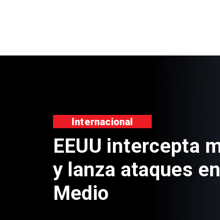
n
Est
pro
port