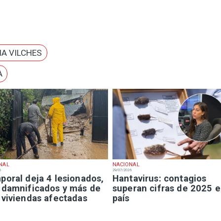
NA VILCHES
A
NAL
NACIONAL
6
29/07/2026
poral deja 4 lesionados,
Hantavirus: contagios
 damnificados y más de
superan cifras de 2025 e
 viviendas afectadas
país