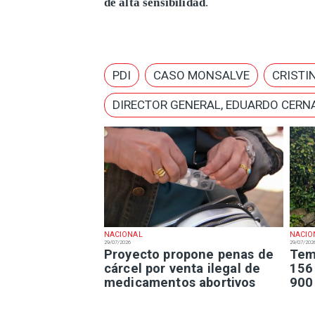
de alta sensibilidad
.
PDI
CASO MONSALVE
CRISTI
DIRECTOR GENERAL, EDUARDO CERN
NACIONAL
NACIO
29/07/2026
29/07/202
Proyecto propone penas de
Tem
cárcel por venta ilegal de
156
medicamentos abortivos
900