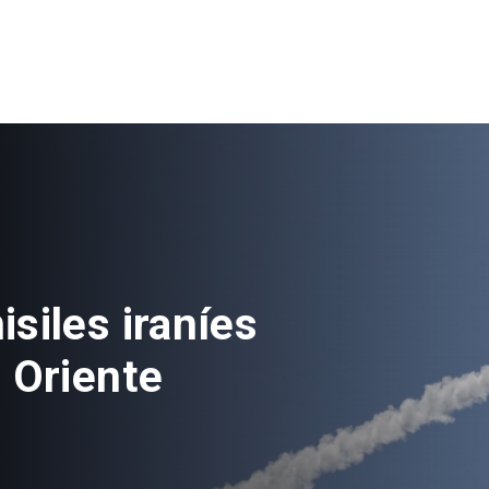
acional
ado venderá más de 100
piedades a través de nue
al de licitaciones