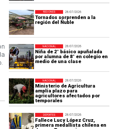
28/07/2026
REGIONES
Tornados sorprenden a la
región del Ñuble
ón
28/07/2026
NACIONAL
Niña de 2° básico apuñalada
la
por alumna de 8° en colegio en
medio de una clase
o.
28/07/2026
NACIONAL
Ministerio de Agricultura
amplía plazo para
agricultores afectados por
temporales
28/07/2026
DEPORTES
Fallece Lucy López Cruz,
primera medallista chilena en