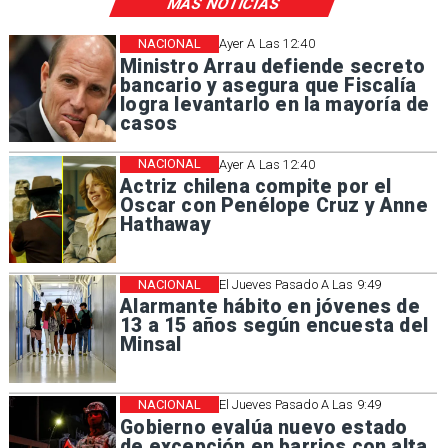
MÁS NOTICIAS
NACIONAL
Ayer A Las 12:40
Ministro Arrau defiende secreto
bancario y asegura que Fiscalía
logra levantarlo en la mayoría de
casos
NACIONAL
Ayer A Las 12:40
Actriz chilena compite por el
Oscar con Penélope Cruz y Anne
Hathaway
NACIONAL
El Jueves Pasado A Las 9:49
Alarmante hábito en jóvenes de
13 a 15 años según encuesta del
Minsal
NACIONAL
El Jueves Pasado A Las 9:49
Gobierno evalúa nuevo estado
de excepción en barrios con alta