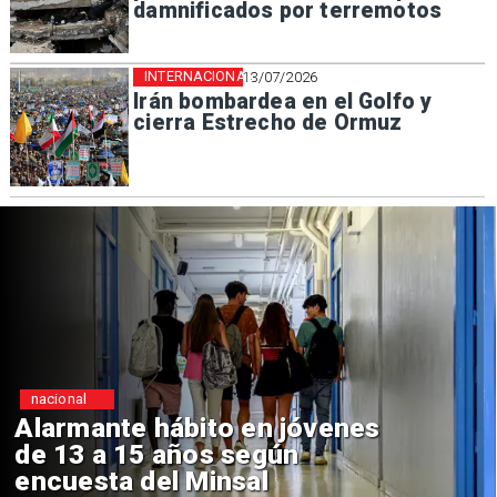
damnificados por terremotos
INTERNACIONAL
13/07/2026
Irán bombardea en el Golfo y
cierra Estrecho de Ormuz
ional
Reg
rmante hábito en jóvenes
Ap
13 a 15 años según
Seb
uesta del Minsal
de 