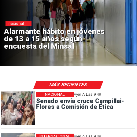
ional
Reg
rmante hábito en jóvenes
Ap
13 a 15 años según
Seb
uesta del Minsal
de 
MÁS RECIENTES
NACIONAL
Ayer A Las 9:49
Senado envía cruce Campillai-
Flores a Comisión de Ética
INTERNACIONAL
Ayer A Las 9:49