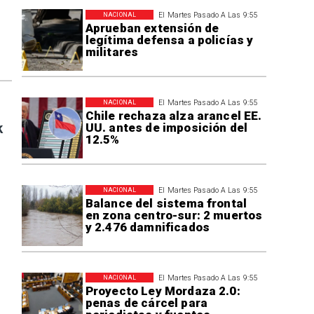
El Martes Pasado A Las 9:55
NACIONAL
Aprueban extensión de
legítima defensa a policías y
militares
El Martes Pasado A Las 9:55
NACIONAL
Chile rechaza alza arancel EE.
UU. antes de imposición del
k
12.5%
El Martes Pasado A Las 9:55
NACIONAL
Balance del sistema frontal
en zona centro-sur: 2 muertos
y 2.476 damnificados
El Martes Pasado A Las 9:55
NACIONAL
Proyecto Ley Mordaza 2.0:
penas de cárcel para