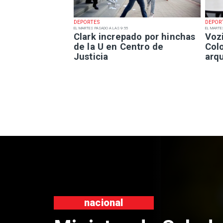
DEPORTES
DEPOR
EL MARTES PASADO A LAS 9:55
EL MARTE
Clark increpado por hinchas
Voz
de la U en Centro de
Col
Justicia
arq
nacional