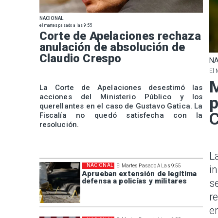
NACIONAL
el martes pasado a las 9:55
Corte de Apelaciones rechaza
anulación de absolución de
Claudio Crespo
NA
El 
M
La Corte de Apelaciones desestimó las
acciones del Ministerio Público y los
p
querellantes en el caso de Gustavo Gatica. La
Fiscalía no quedó satisfecha con la
resolución.
L
NACIONAL
El Martes Pasado A Las 9:55
i
Aprueban extensión de legítima
defensa a policías y militares
s
r
e