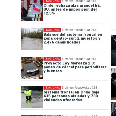
NACIONAL
El Martes Pasado A Las 9:55
Chile rechaza alza arancel EE.
UU. antes de imposición del
12.5%
NACIONAL
El Martes Pasado A Las 9:55
Balance del sistema frontal en
zona centro-sur: 2 muertos y
2.476 damnificados
NACIONAL
El Martes Pasado A Las 9:55
Proyecto Ley Mordaza 2.0:
penas de cárcel para periodistas
y fuentes
NACIONAL
El Viernes Pasado A Las 9:54
Sistema frontal en Chile deja
435 personas aisladas y 730
viviendas afectadas