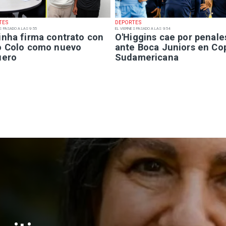
TES
DEPORTES
S PASADO A LAS 9:55
EL VIERNES PASADO A LAS 9:54
inha firma contrato con
O'Higgins cae por penale
o Colo como nuevo
ante Boca Juniors en Co
uero
Sudamericana