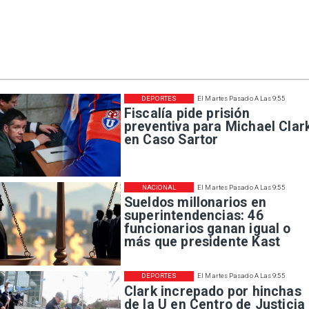
DEPORTES
El Martes Pasado A Las 9:55
Fiscalía pide prisión
preventiva para Michael Clar
en Caso Sartor
NACIONAL
El Martes Pasado A Las 9:55
Sueldos millonarios en
superintendencias: 46
funcionarios ganan igual o
más que presidente Kast
DEPORTES
El Martes Pasado A Las 9:55
Clark increpado por hinchas
de la U en Centro de Justicia