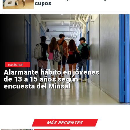
cupos
Regiones
 en jóvenes
Aprueban creaci
según
Sebastián Piñera
sal
de $4 mil millone
MÁS RECIENTES