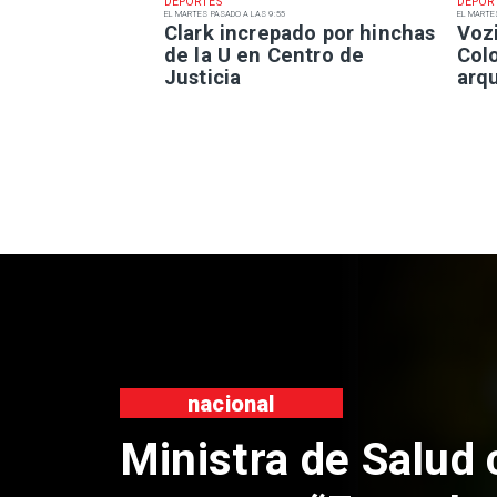
DEPORTES
DEPOR
EL MARTES PASADO A LAS 9:55
EL MARTE
Clark increpado por hinchas
Voz
de la U en Centro de
Col
Justicia
arq
nacional
Ministra de Salud c