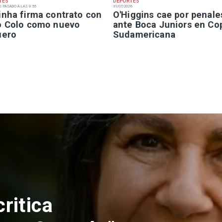
TES
DEPORTES
S PASADO A LAS 9:55
31/07/2026
inha firma contrato con
O'Higgins cae por penale
o Colo como nuevo
ante Boca Juniors en Co
uero
Sudamericana
ritica