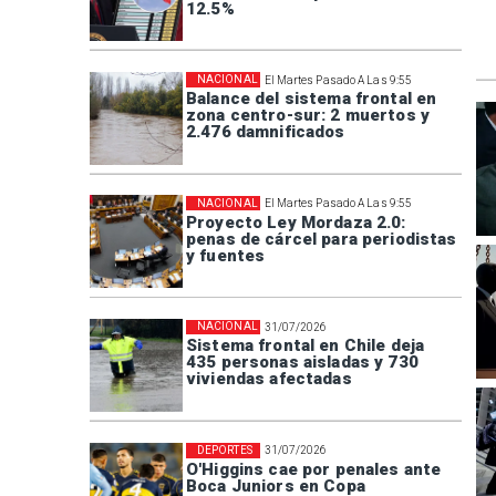
12.5%
NACIONAL
El Martes Pasado A Las 9:55
Balance del sistema frontal en
zona centro-sur: 2 muertos y
2.476 damnificados
NACIONAL
El Martes Pasado A Las 9:55
Proyecto Ley Mordaza 2.0:
penas de cárcel para periodistas
y fuentes
NACIONAL
31/07/2026
Sistema frontal en Chile deja
435 personas aisladas y 730
viviendas afectadas
DEPORTES
31/07/2026
O'Higgins cae por penales ante
Boca Juniors en Copa