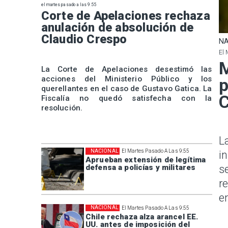
el martes pasado a las 9:55
Corte de Apelaciones rechaza
anulación de absolución de
Claudio Crespo
NA
El 
M
La Corte de Apelaciones desestimó las
acciones del Ministerio Público y los
p
querellantes en el caso de Gustavo Gatica. La
Fiscalía no quedó satisfecha con la
resolución.
L
NACIONAL
El Martes Pasado A Las 9:55
i
Aprueban extensión de legítima
defensa a policías y militares
s
r
e
NACIONAL
El Martes Pasado A Las 9:55
Chile rechaza alza arancel EE.
UU. antes de imposición del