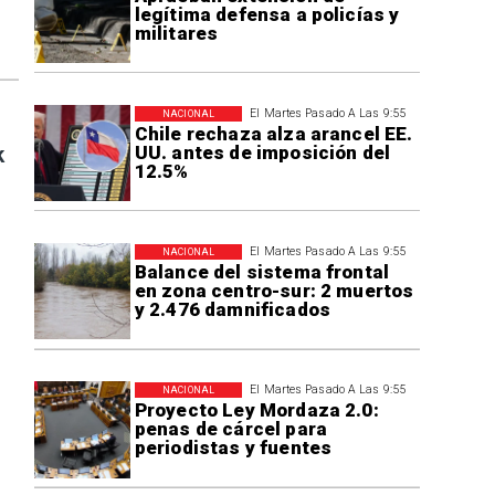
legítima defensa a policías y
militares
El Martes Pasado A Las 9:55
NACIONAL
Chile rechaza alza arancel EE.
UU. antes de imposición del
k
12.5%
El Martes Pasado A Las 9:55
NACIONAL
Balance del sistema frontal
en zona centro-sur: 2 muertos
y 2.476 damnificados
El Martes Pasado A Las 9:55
NACIONAL
Proyecto Ley Mordaza 2.0:
penas de cárcel para
periodistas y fuentes