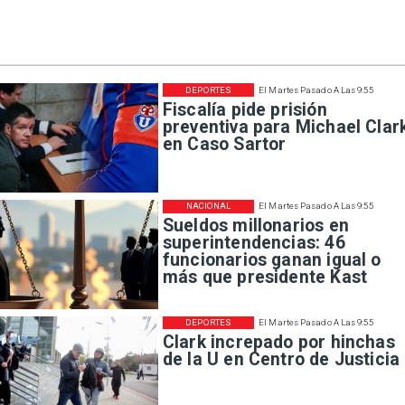
DEPORTES
El Martes Pasado A Las 9:55
Fiscalía pide prisión
preventiva para Michael Clar
en Caso Sartor
NACIONAL
El Martes Pasado A Las 9:55
Sueldos millonarios en
superintendencias: 46
funcionarios ganan igual o
más que presidente Kast
DEPORTES
El Martes Pasado A Las 9:55
Clark increpado por hinchas
de la U en Centro de Justicia