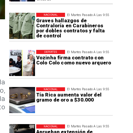
El Martes Pasado A Las 9:55
NACIONAL
Graves hallazgos de
Contraloría en Carabineros
por dobles contratos y falta
de control
El Martes Pasado A Las 9:55
DEPORTES
Vozinha firma contrato con
Colo Colo como nuevo arquero
la
o,
El Martes Pasado A Las 9:55
NACIONAL
Tía Rica aumenta valor del
la
gramo de oro a $30.000
to
El Martes Pasado A Las 9:55
NACIONAL
Aprueban extensión de