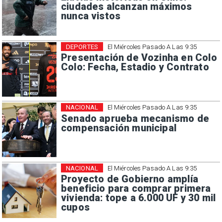
ciudades alcanzan máximos
nunca vistos
DEPORTES
El Miércoles Pasado A Las 9:35
Presentación de Vozinha en Colo
Colo: Fecha, Estadio y Contrato
NACIONAL
El Miércoles Pasado A Las 9:35
Senado aprueba mecanismo de
compensación municipal
NACIONAL
El Miércoles Pasado A Las 9:35
Proyecto de Gobierno amplía
beneficio para comprar primera
vivienda: tope a 6.000 UF y 30 mil
cupos