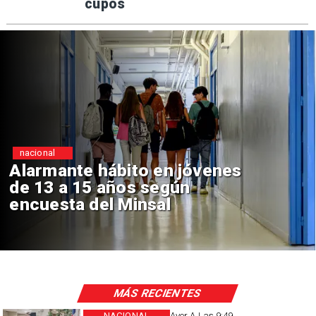
cupos
Regiones
Aprueban creación del Parque
Sebastián Piñera con inversión
de $4 mil millones
MÁS RECIENTES
NACIONAL
Ayer A Las 9:49