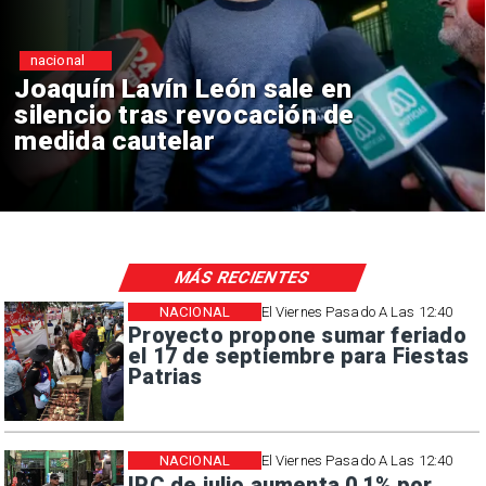
nacional
Chile y Venezuela formalizan
reinicio de relaciones
consulares
MÁS RECIENTES
NACIONAL
El Viernes Pasado A Las 12:40
Proyecto propone sumar feriado
el 17 de septiembre para Fiestas
Patrias
NACIONAL
El Viernes Pasado A Las 12:40
IPC de julio aumenta 0,1% por