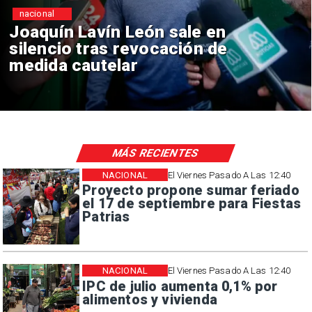
nacional
Chile y Venezuela formalizan
reinicio de relaciones
consulares
MÁS RECIENTES
NACIONAL
El Viernes Pasado A Las 12:40
Proyecto propone sumar feriado
el 17 de septiembre para Fiestas
Patrias
NACIONAL
El Viernes Pasado A Las 12:40
IPC de julio aumenta 0,1% por
alimentos y vivienda