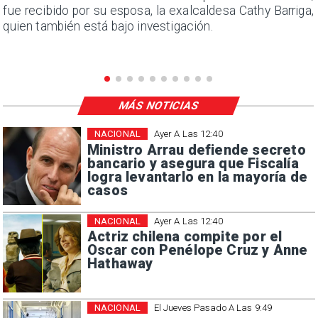
e
fue recibido por su esposa, la exalcaldesa Cathy Barriga,
quien también está bajo investigación.
MÁS NOTICIAS
NACIONAL
Ayer A Las 12:40
Ministro Arrau defiende secreto
bancario y asegura que Fiscalía
logra levantarlo en la mayoría de
casos
NACIONAL
Ayer A Las 12:40
Actriz chilena compite por el
Oscar con Penélope Cruz y Anne
Hathaway
NACIONAL
El Jueves Pasado A Las 9:49